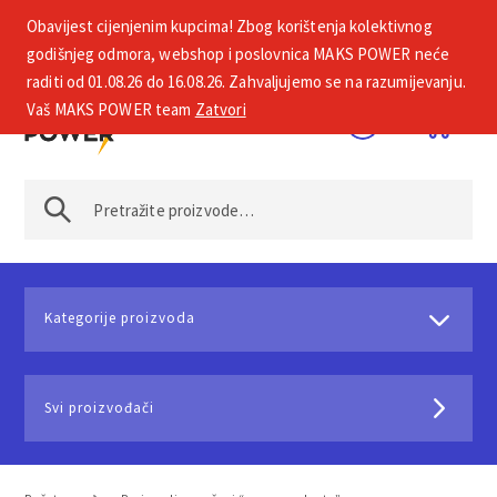
Obavijest cijenjenim kupcima! Zbog korištenja kolektivnog
+385 1 2002 575
godišnjeg odmora, webshop i poslovnica MAKS POWER neće
raditi od 01.08.26 do 16.08.26. Zahvaljujemo se na razumijevanju.
Vaš MAKS POWER team
Zatvori
Kategorije proizvoda
Svi proizvođači