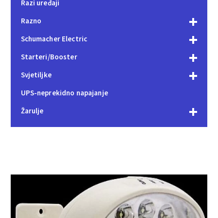
Razi uređaji
Razno
Schumacher Electric
Starteri/Booster
Svjetiljke
UPS-neprekidno napajanje
Žarulje