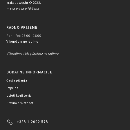
makspower.hr © 2022.
— sva prava pridržana
RADNO VRIJEME
Pon - Pet: 08:00 - 16:00
Vikendom ne radimo
Vikendima i blagdanima ne radimo
DODATNE INFORMACIJE
Česta pitanja
Imprint
Uvjeti korištenja
Pravila privatnosti
+385 1 2002 575