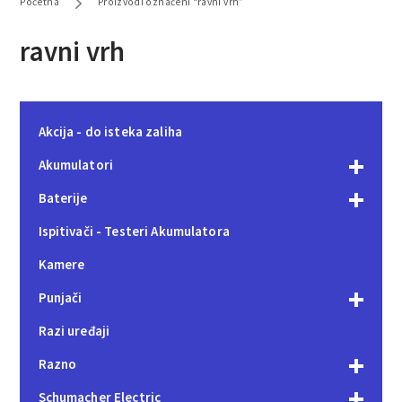
Početna
Proizvodi označeni “ravni vrh”
ravni vrh
Akcija - do isteka zaliha
Akumulatori
Baterije
Ispitivači - Testeri Akumulatora
Kamere
Punjači
Razi uređaji
Razno
Schumacher Electric