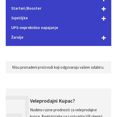
Starteri/Booster
Svjetiljke
UPS-neprekidno napajanje
Žarulje
Nisu pronađeni proizvodi koji odgovaraju vašem odabiru.
Veleprodajni Kupac?
Nudimo razne prednosti za veleprodajne
kupce. Registrirajte se i ostvarite VP cijene!