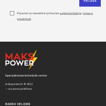
Prijavom na newsletter prihvaćam
uvjete korištenja
i
izjavu o
privatnosti
.
Specijalizirani baterijski centar
makspower.hr © 2022.
— sva prava pridržana
RADNO VRIJEME