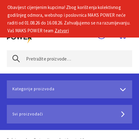
Obavijest cijenjenim kupcima! Zbog korištenja kolektivnog
+385 1 2002 575
godišnjeg odmora, webshop i poslovnica MAKS POWER neće
raditi od 01.08.26 do 16.08.26. Zahvaljujemo se na razumijevanju.
Vaš MAKS POWER team
Zatvori
Kategorije proizvoda
Svi proizvođači