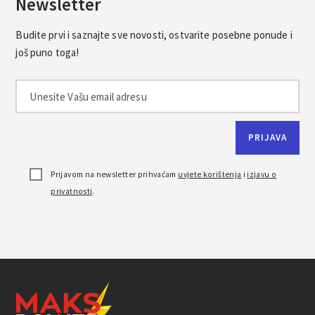
Newsletter
Budite prvi i saznajte sve novosti, ostvarite posebne ponude i
još puno toga!
Prijavom na newsletter prihvaćam
uvjete korištenja
i
izjavu o
privatnosti
.