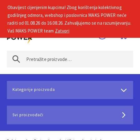
Obavijest cijenjenim kupcima! Zbog korištenja kolektivnog
+385 1 2002 575
godišnjeg odmora, webshop i poslovnica MAKS POWER neće
raditi od 01.08.26 do 16.08.26. Zahvaljujemo se na razumijevanju.
Vaš MAKS POWER team
Zatvori
Kategorije proizvoda
Svi proizvođači