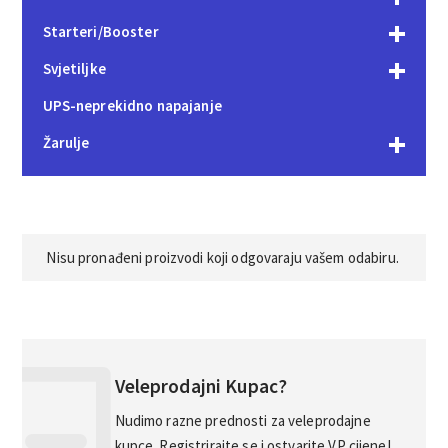
Starteri/Booster
Svjetiljke
UPS-neprekidno napajanje
Žarulje
Nisu pronađeni proizvodi koji odgovaraju vašem odabiru.
Veleprodajni Kupac?
Nudimo razne prednosti za veleprodajne
kupce. Registrirajte se i ostvarite VP cijene!