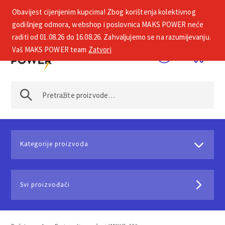
Obavijest cijenjenim kupcima! Zbog korištenja kolektivnog
+385 1 2002 575
godišnjeg odmora, webshop i poslovnica MAKS POWER neće
raditi od 01.08.26 do 16.08.26. Zahvaljujemo se na razumijevanju.
Vaš MAKS POWER team
Zatvori
Kategorije proizvoda
Svi proizvođači