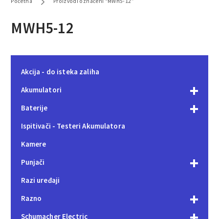
Početna
Proizvodi označeni “MWH5-12”
MWH5-12
Akcija - do isteka zaliha
Akumulatori
Baterije
Ispitivači - Testeri Akumulatora
Kamere
Punjači
Razi uređaji
Razno
Schumacher Electric