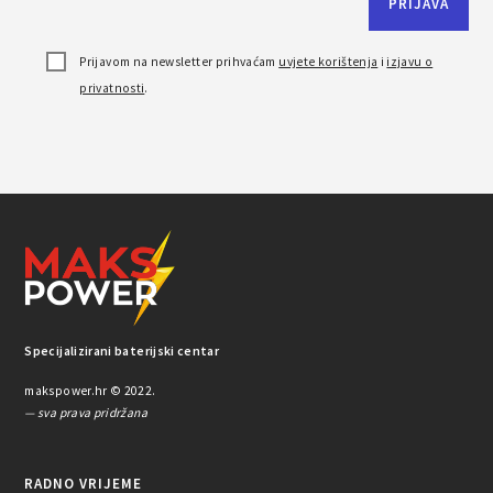
Prijavom na newsletter prihvaćam
uvjete korištenja
i
izjavu o
privatnosti
.
Specijalizirani baterijski centar
makspower.hr © 2022.
— sva prava pridržana
RADNO VRIJEME