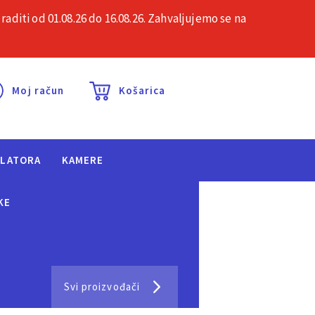
iti od 01.08.26 do 16.08.26. Zahvaljujemo se na
esta pitanja
Kontakt
Moj račun
Košarica
ULATORA
KAMERE
KE
Svi proizvođači