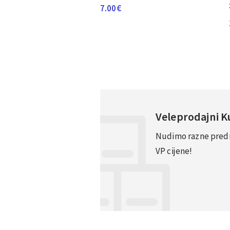
7.00
€
Veleprodajni 
Nudimo razne predno
VP cijene!