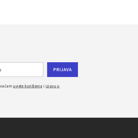
ihvaćam
uvjete korištenja
i
izjavu o