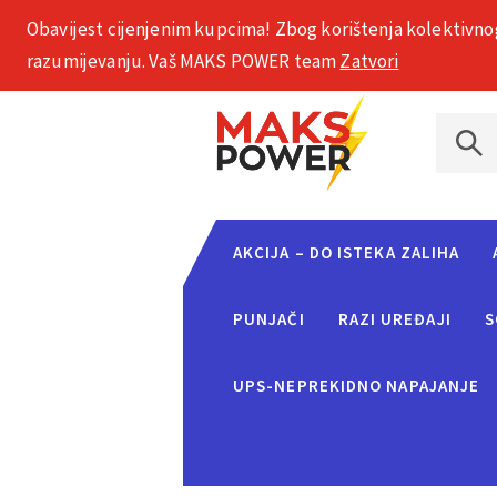
Obavijest cijenjenim kupcima! Zbog korištenja kolektivno
+385 1 2002 575
razumijevanju. Vaš MAKS POWER team
Zatvori
AKCIJA – DO ISTEKA ZALIHA
PUNJAČI
RAZI UREĐAJI
S
UPS-NEPREKIDNO NAPAJANJE