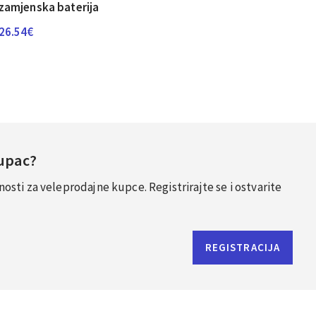
zamjenska baterija
26.54
€
Kupac?
sti za veleprodajne kupce. Registrirajte se i ostvarite
REGISTRACIJA