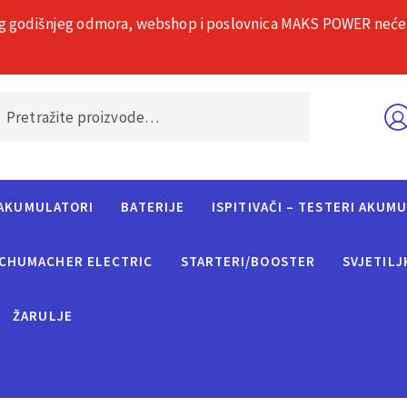
g godišnjeg odmora, webshop i poslovnica MAKS POWER neće rad
O nama
Č
AKUMULATORI
BATERIJE
ISPITIVAČI – TESTERI AKUM
CHUMACHER ELECTRIC
STARTERI/BOOSTER
SVJETILJ
ŽARULJE