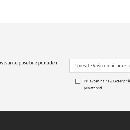
, ostvarite posebne ponude i
Prijavom na newsletter pr
privatnosti
.