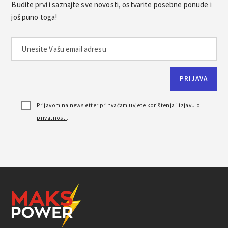
Budite prvi i saznajte sve novosti, ostvarite posebne ponude i
još puno toga!
Prijavom na newsletter prihvaćam
uvjete korištenja
i
izjavu o
privatnosti
.