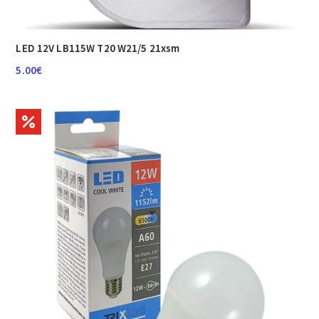
LED 12V LB115W T20 W21/5 21xsm
5.00
€