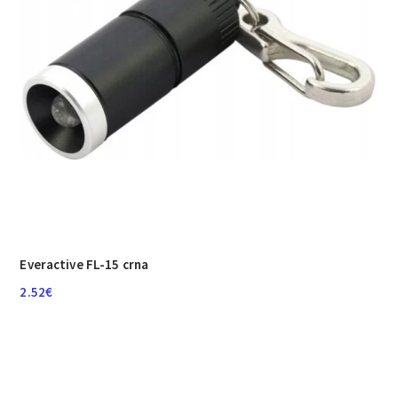
Everactive FL-15 crna
2.52
€