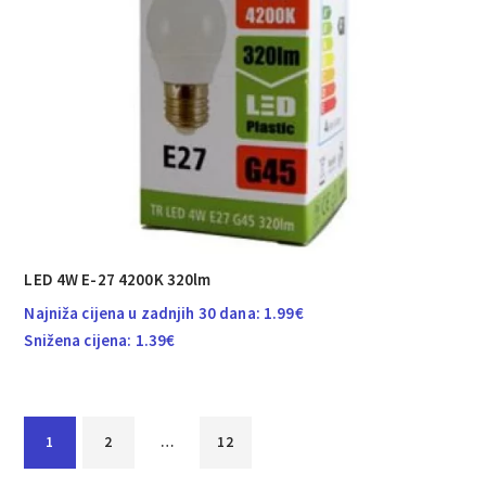
LED 4W E-27 4200K 320lm
Najniža cijena u zadnjih 30 dana:
1.99
€
Snižena cijena:
1.39
€
1
2
…
12