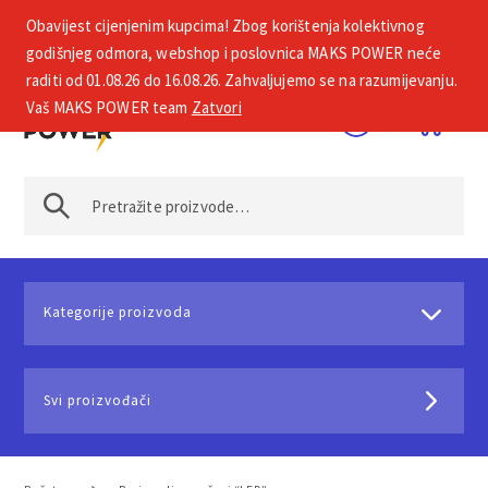
Obavijest cijenjenim kupcima! Zbog korištenja kolektivnog
+385 1 2002 575
godišnjeg odmora, webshop i poslovnica MAKS POWER neće
raditi od 01.08.26 do 16.08.26. Zahvaljujemo se na razumijevanju.
Vaš MAKS POWER team
Zatvori
Kategorije proizvoda
Svi proizvođači