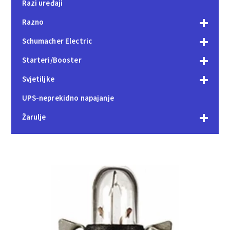
Razi uređaji
Razno
Schumacher Electric
Starteri/Booster
Svjetiljke
UPS-neprekidno napajanje
Žarulje