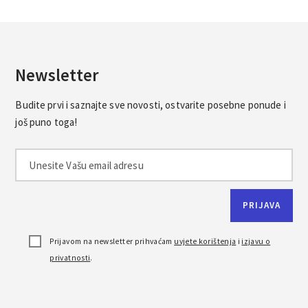
Newsletter
Budite prvi i saznajte sve novosti, ostvarite posebne ponude i
još puno toga!
Prijavom na newsletter prihvaćam
uvjete korištenja
i
izjavu o
privatnosti
.