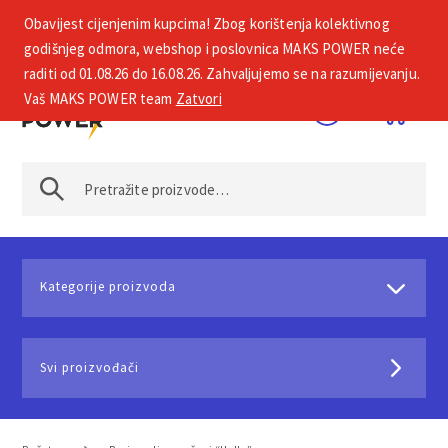
Obavijest cijenjenim kupcima! Zbog korištenja kolektivnog
+385 1 2002 575
godišnjeg odmora, webshop i poslovnica MAKS POWER neće
raditi od 01.08.26 do 16.08.26. Zahvaljujemo se na razumijevanju.
Vaš MAKS POWER team
Zatvori
Kategorije proizvoda
Svi proizvođači