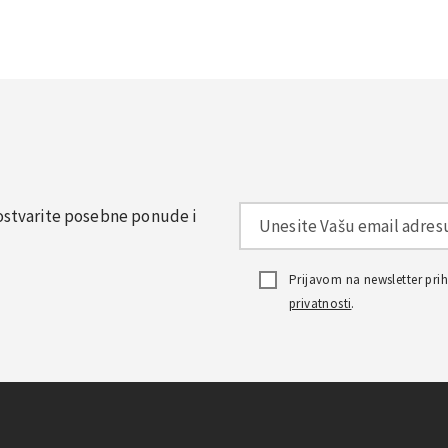
, ostvarite posebne ponude i
Prijavom na newsletter pr
privatnosti
.