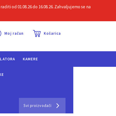
iti od 01.08.26 do 16.08.26. Zahvaljujemo se na
esta pitanja
Kontakt
Moj račun
Košarica
ULATORA
KAMERE
KE
Svi proizvođači