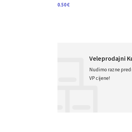
0.50
€
Veleprodajni 
Nudimo razne predno
VP cijene!