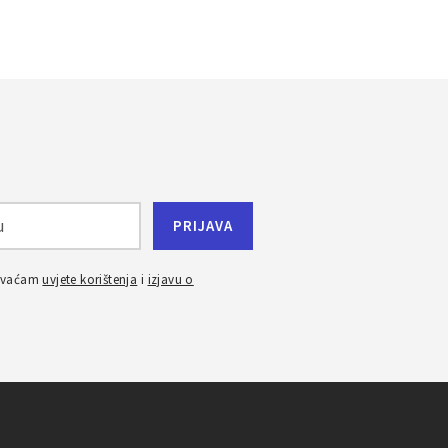
ihvaćam
uvjete korištenja
i
izjavu o