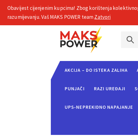
Obavijest cijenjenim kupcima! Zbog korištenja kolektivno
+385 1 2002 575
razumijevanju. Vaš MAKS POWER team
Zatvori
AKCIJA – DO ISTEKA ZALIHA
PUNJAČI
RAZI UREĐAJI
S
UPS-NEPREKIDNO NAPAJANJE