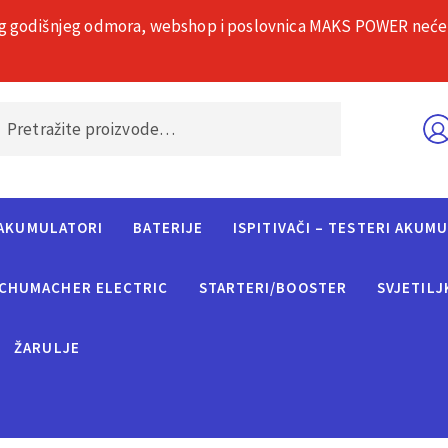
g godišnjeg odmora, webshop i poslovnica MAKS POWER neće rad
O nama
Č
AKUMULATORI
BATERIJE
ISPITIVAČI – TESTERI AKUM
CHUMACHER ELECTRIC
STARTERI/BOOSTER
SVJETILJ
ŽARULJE