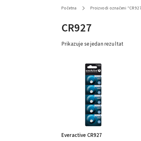
Početna
Proizvodi označeni “CR92
CR927
Prikazuje se jedan rezultat
Everactive CR927