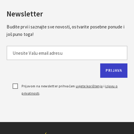
Newsletter
Budite prvi i saznajte sve novosti, ostvarite posebne ponude i
još puno toga!
Prijavom na newsletter prihvaćam
uvjete korištenja
i
izjavu o
privatnosti
.