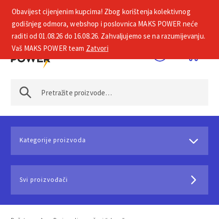
Obavijest cijenjenim kupcima! Zbog korištenja kolektivnog
+385 1 2002 575
godišnjeg odmora, webshop i poslovnica MAKS POWER neće
raditi od 01.08.26 do 16.08.26. Zahvaljujemo se na razumijevanju.
Vaš MAKS POWER team
Zatvori
Kategorije proizvoda
Svi proizvođači