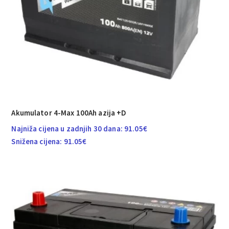
Akumulator 4-Max 100Ah azija +D
Najniža cijena u zadnjih 30 dana:
91.05
€
Snižena cijena:
91.05
€