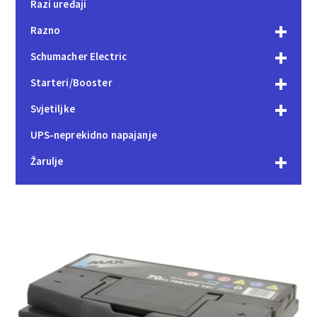
Razi uređaji
Razno
Schumacher Electric
Starteri/Booster
Svjetiljke
UPS-neprekidno napajanje
Žarulje