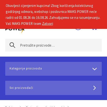
Obavijest cijenjenim kupcima! Zbog korištenja kolektivnog
+385 1 2002 575
godišnjeg odmora, webshop i poslovnica MAKS POWER neće
raditi od 01.08.26 do 16.08.26. Zahvaljujemo se na razumijevanju.
Vaš MAKS POWER team
Zatvori
Kategorije proizvoda
Svi proizvođači