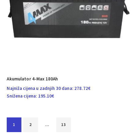
Akumulator 4-Max 180Ah
Najniža cijena u zadnjih 30 dana:
278.72
€
Snižena cijena:
195.10
€
1
2
…
13