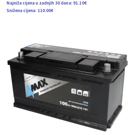
Najniža cijena u zadnjih 30 dana:
91.10
€
Snižena cijena:
110.00
€