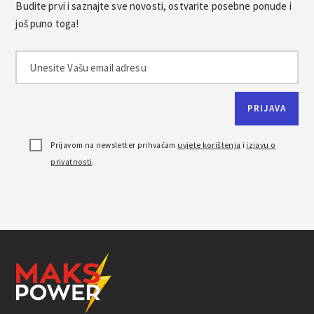
Budite prvi i saznajte sve novosti, ostvarite posebne ponude i
još puno toga!
Prijavom na newsletter prihvaćam
uvjete korištenja
i
izjavu o
privatnosti
.