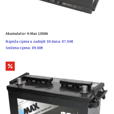
Akumulator 4-Max 100Ah
Najniža cijena u zadnjih 30 dana:
87.00
€
Snižena cijena:
89.00
€