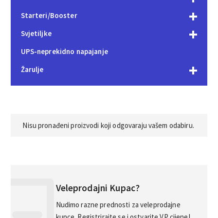
Starteri/Booster
Svjetiljke
UPS-neprekidno napajanje
Žarulje
Nisu pronađeni proizvodi koji odgovaraju vašem odabiru.
Veleprodajni Kupac?
Nudimo razne prednosti za veleprodajne
kupce. Registrirajte se i ostvarite VP cijene!