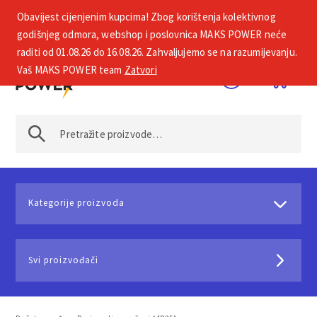
Obavijest cijenjenim kupcima! Zbog korištenja kolektivnog
+385 1 2002 575
godišnjeg odmora, webshop i poslovnica MAKS POWER neće
raditi od 01.08.26 do 16.08.26. Zahvaljujemo se na razumijevanju.
Vaš MAKS POWER team
Zatvori
Kategorije proizvoda
Svi proizvođači