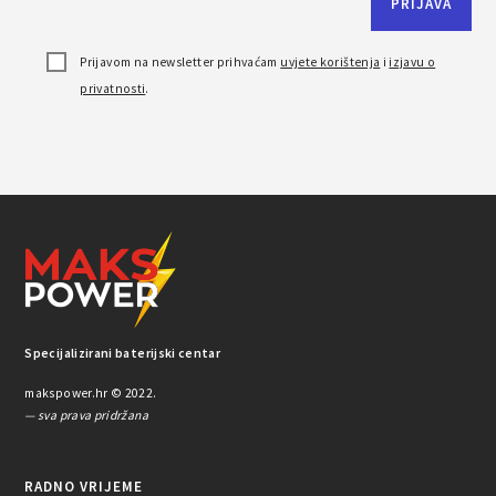
Prijavom na newsletter prihvaćam
uvjete korištenja
i
izjavu o
privatnosti
.
Specijalizirani baterijski centar
makspower.hr © 2022.
— sva prava pridržana
RADNO VRIJEME