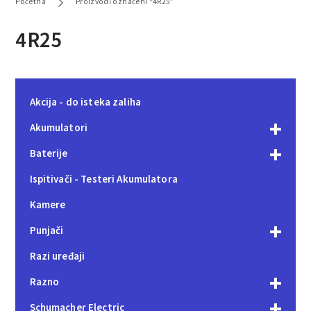
Početna
Proizvodi označeni “4R25”
4R25
Akcija - do isteka zaliha
Akumulatori
Baterije
Ispitivači - Testeri Akumulatora
Kamere
Punjači
Razi uređaji
Razno
Schumacher Electric