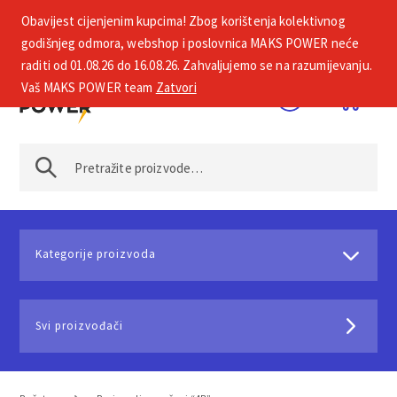
Obavijest cijenjenim kupcima! Zbog korištenja kolektivnog
+385 1 2002 575
godišnjeg odmora, webshop i poslovnica MAKS POWER neće
raditi od 01.08.26 do 16.08.26. Zahvaljujemo se na razumijevanju.
Vaš MAKS POWER team
Zatvori
Kategorije proizvoda
Svi proizvođači