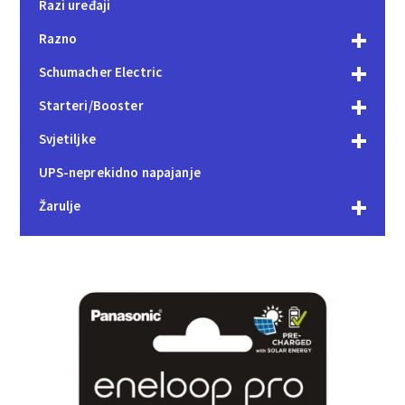
Razi uređaji
Razno
Schumacher Electric
Starteri/Booster
Svjetiljke
UPS-neprekidno napajanje
Žarulje