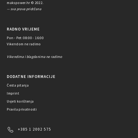
makspower.hr © 2022.
— sva prava pridržana
RADNO VRIJEME
Pon - Pet: 08:00 - 16:00
Vikendom ne radimo
Vikendima i blagdanima ne radimo
DODATNE INFORMACIJE
Česta pitanja
Imprint
Uvjeti korištenja
Pravila privatnosti
+385 1 2002 575