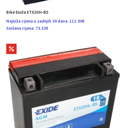
Bike Exide ETX20H-BS
Najniža cijena u zadnjih 30 dana:
112.80
€
Snižena cijena:
73.32
€