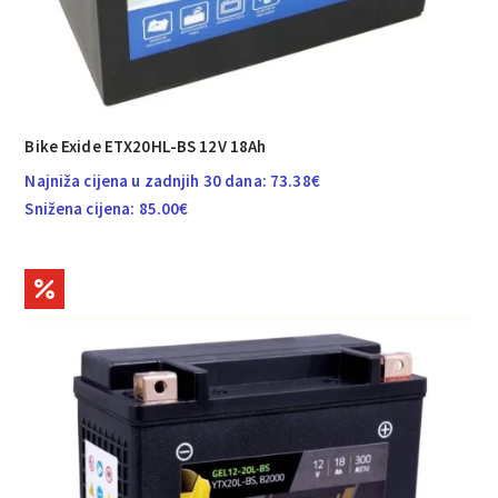
Bike Exide ETX20HL-BS 12V 18Ah
Najniža cijena u zadnjih 30 dana:
73.38
€
Snižena cijena:
85.00
€