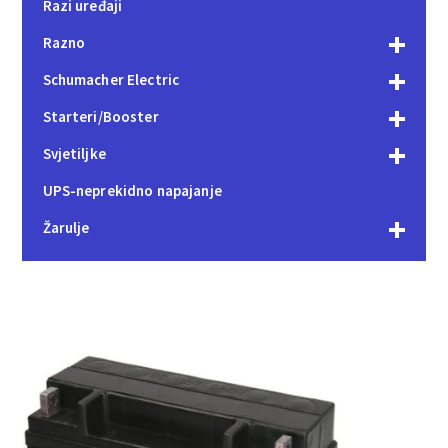
Razi uređaji
Razno
Schumacher Electric
Starteri/Booster
Svjetiljke
UPS-neprekidno napajanje
Žarulje