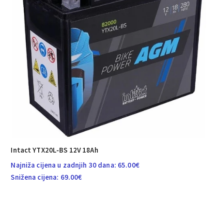
Intact YTX20L-BS 12V 18Ah
Najniža cijena u zadnjih 30 dana:
65.00
€
Snižena cijena:
69.00
€