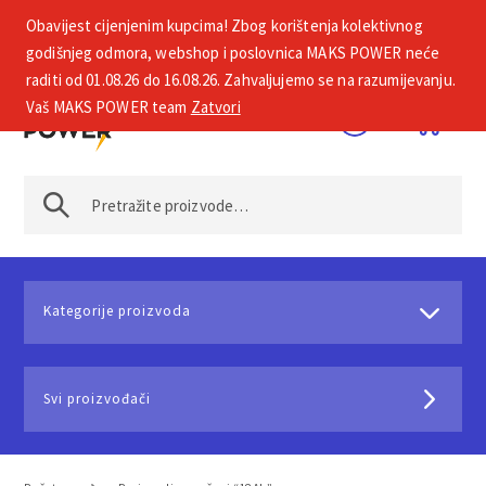
Obavijest cijenjenim kupcima! Zbog korištenja kolektivnog
+385 1 2002 575
godišnjeg odmora, webshop i poslovnica MAKS POWER neće
raditi od 01.08.26 do 16.08.26. Zahvaljujemo se na razumijevanju.
Vaš MAKS POWER team
Zatvori
Kategorije proizvoda
Svi proizvođači