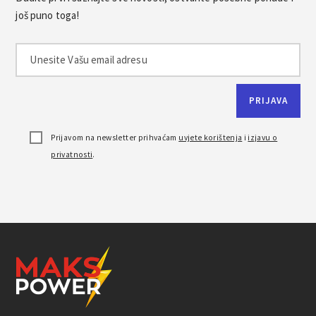
još puno toga!
Prijavom na newsletter prihvaćam
uvjete korištenja
i
izjavu o
privatnosti
.