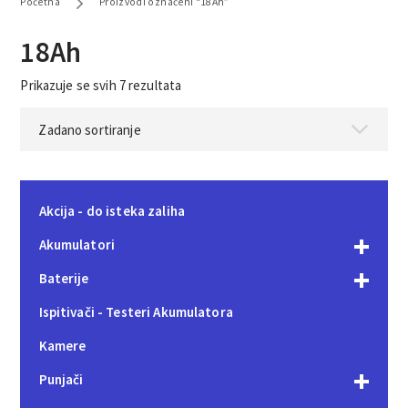
Početna
Proizvodi označeni “18Ah”
18Ah
Prikazuje se svih 7 rezultata
Akcija - do isteka zaliha
Akumulatori
Baterije
Ispitivači - Testeri Akumulatora
Kamere
Punjači