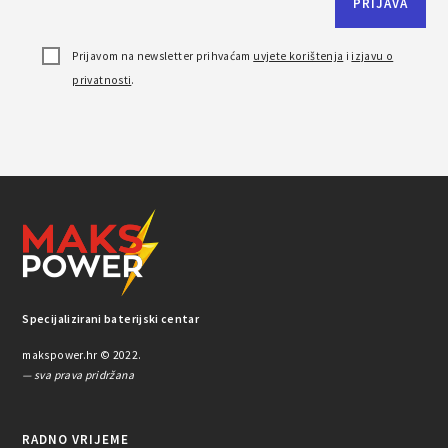
Prijavom na newsletter prihvaćam
uvjete korištenja
i
izjavu o
privatnosti
.
Specijalizirani baterijski centar
makspower.hr © 2022.
— sva prava pridržana
RADNO VRIJEME