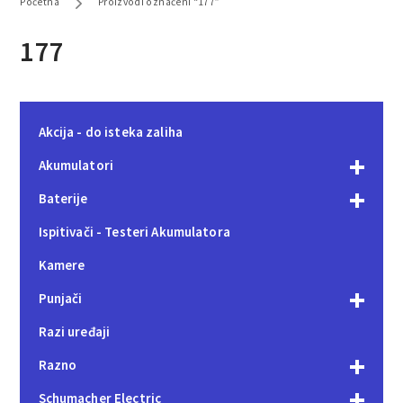
Početna
Proizvodi označeni “177”
177
Akcija - do isteka zaliha
Akumulatori
Baterije
Ispitivači - Testeri Akumulatora
Kamere
Punjači
Razi uređaji
Razno
Schumacher Electric