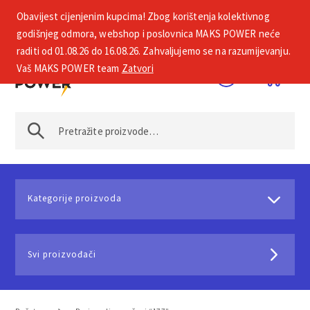
Obavijest cijenjenim kupcima! Zbog korištenja kolektivnog
+385 1 2002 575
godišnjeg odmora, webshop i poslovnica MAKS POWER neće
raditi od 01.08.26 do 16.08.26. Zahvaljujemo se na razumijevanju.
Vaš MAKS POWER team
Zatvori
Kategorije proizvoda
Svi proizvođači