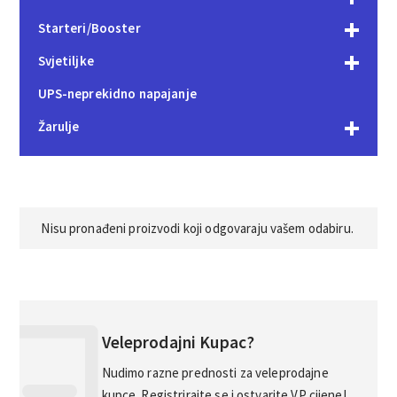
Starteri/Booster
Svjetiljke
UPS-neprekidno napajanje
Žarulje
Nisu pronađeni proizvodi koji odgovaraju vašem odabiru.
Veleprodajni Kupac?
Nudimo razne prednosti za veleprodajne
kupce. Registrirajte se i ostvarite VP cijene!