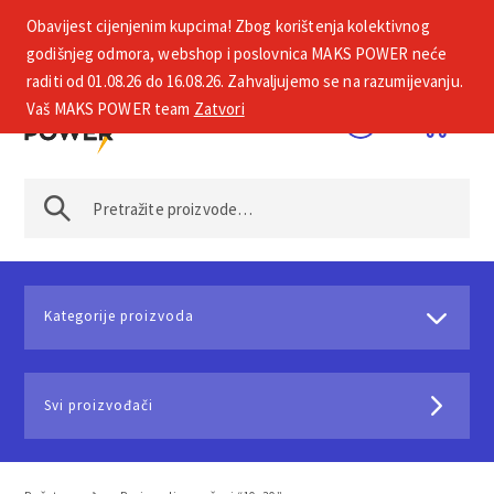
Obavijest cijenjenim kupcima! Zbog korištenja kolektivnog
+385 1 2002 575
godišnjeg odmora, webshop i poslovnica MAKS POWER neće
raditi od 01.08.26 do 16.08.26. Zahvaljujemo se na razumijevanju.
Vaš MAKS POWER team
Zatvori
Kategorije proizvoda
Svi proizvođači