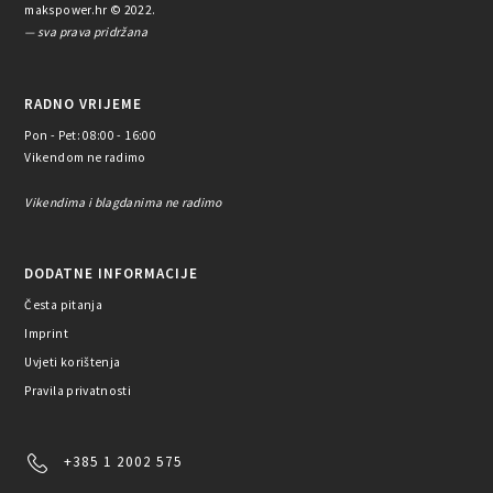
makspower.hr © 2022.
— sva prava pridržana
RADNO VRIJEME
Pon - Pet: 08:00 - 16:00
Vikendom ne radimo
Vikendima i blagdanima ne radimo
DODATNE INFORMACIJE
Česta pitanja
Imprint
Uvjeti korištenja
Pravila privatnosti
+385 1 2002 575