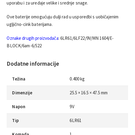
uporabu i za uređaje velike i srednje snage.
Ove baterije omogućuju dulji rad u usporedbi s uobičajenim
ugljično-cink baterijama.
Oznake drugih proizvođača
: 6LR61/6LF22/9V/MN 1604/E-
BLOCK/6am-6/522
Dodatne informacije
Težina
0.400 kg
Dimenzije
25.5 × 16.5 × 47.5 mm
Napon
9V
Tip
6LR61
Komada
1