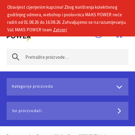
Obavijest cijenjenim kupcima! Zbog korištenja kolektivnog
+385 1 2002 575
godišnjeg odmora, webshop i poslovnica MAKS POWER neće
raditi od 01.08.26 do 16.08.26. Zahvaljujemo se na razumijevanju.
Vaš MAKS POWER team
Zatvori
Kategorije proizvoda
Svi proizvođači