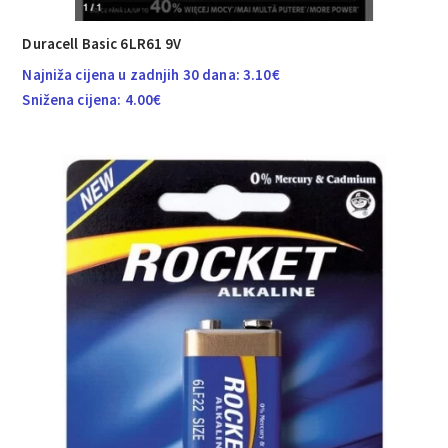
Duracell Basic 6LR61 9V
Najniža cijena u zadnjih 30 dana:
3.10
€
Snižena cijena:
4.00
€