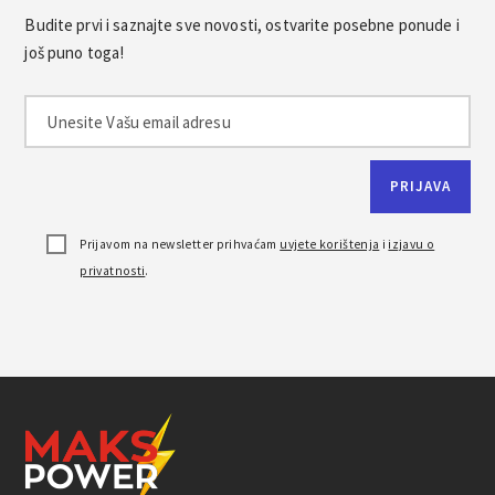
Budite prvi i saznajte sve novosti, ostvarite posebne ponude i
još puno toga!
Prijavom na newsletter prihvaćam
uvjete korištenja
i
izjavu o
privatnosti
.