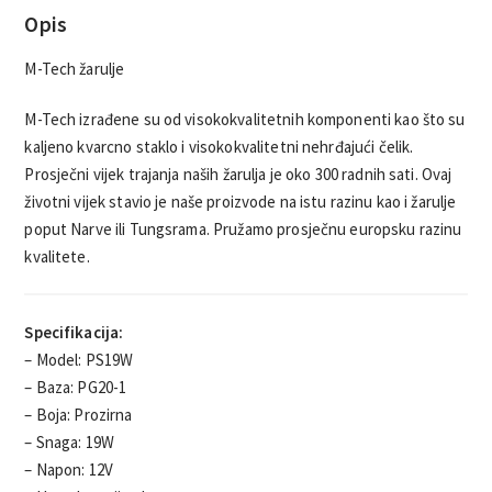
Opis
M-Tech žarulje
M-Tech izrađene su od visokokvalitetnih komponenti kao što su
kaljeno kvarcno staklo i visokokvalitetni nehrđajući čelik.
Prosječni vijek trajanja naših žarulja je oko 300 radnih sati. Ovaj
životni vijek stavio je naše proizvode na istu razinu kao i žarulje
poput Narve ili Tungsrama. Pružamo prosječnu europsku razinu
kvalitete.
Specifikacija:
– Model: PS19W
– Baza: PG20-1
– Boja: Prozirna
– Snaga: 19W
– Napon: 12V