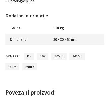
– Homologacija: da
Dodatne informacije
Težina
0.01 kg
Dimenzije
30 × 30 × 50 mm
OZNAKA:
12V
19W
M-Tech
PG20-1
Ps19w
žarulja
Povezani proizvodi