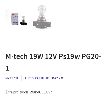
M-tech 19W 12V Ps19w PG20-
1
M-TECH
AUTO ŽARULJE
RAZNO
Šifra proizvoda:
5901508513397