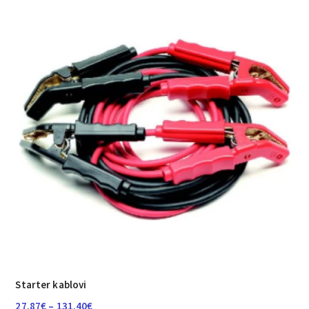
Starter kablovi
Raspon
27.87
€
–
131.40
€