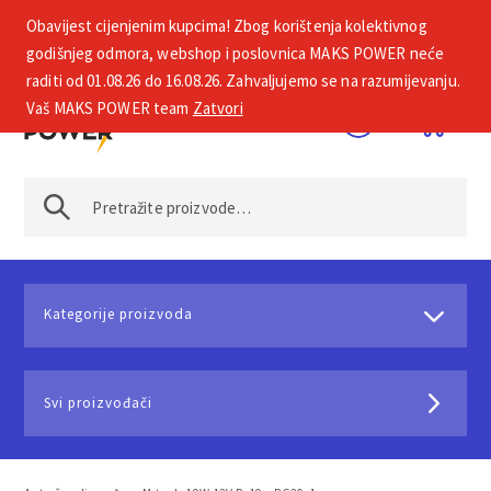
Obavijest cijenjenim kupcima! Zbog korištenja kolektivnog
+385 1 2002 575
godišnjeg odmora, webshop i poslovnica MAKS POWER neće
raditi od 01.08.26 do 16.08.26. Zahvaljujemo se na razumijevanju.
Vaš MAKS POWER team
Zatvori
Kategorije proizvoda
Svi proizvođači