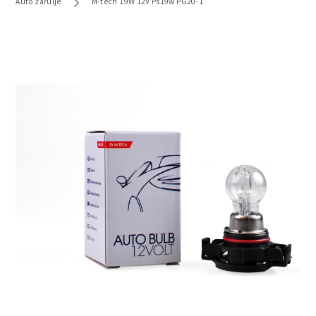
Auto žarulje
M-tech 19W 12V Ps19w PG20-1