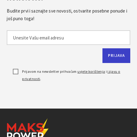
Budite prvi i saznajte sve novosti, ostvarite posebne ponude i
još puno toga!
Prijavom na newsletter prihvaćam
uvjete korištenja
i
izjavu o
privatnosti
.