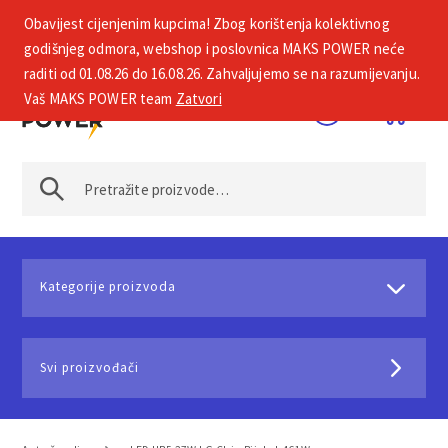
Obavijest cijenjenim kupcima! Zbog korištenja kolektivnog
+385 1 2002 575
godišnjeg odmora, webshop i poslovnica MAKS POWER neće
raditi od 01.08.26 do 16.08.26. Zahvaljujemo se na razumijevanju.
Vaš MAKS POWER team
Zatvori
Kategorije proizvoda
Svi proizvođači