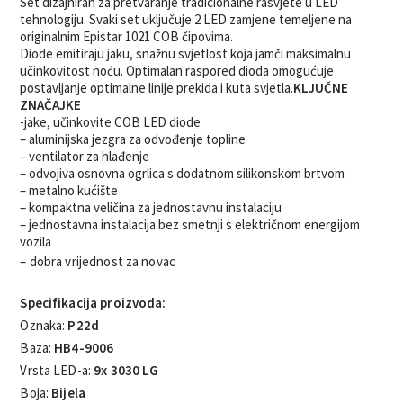
Set dizajniran za pretvaranje tradicionalne rasvjete u LED
tehnologiju. Svaki set uključuje 2 LED zamjene temeljene na
originalnim Epistar 1021 COB čipovima.
Diode emitiraju jaku, snažnu svjetlost koja jamči maksimalnu
učinkovitost noću. Optimalan raspored dioda omogućuje
postavljanje optimalne linije prekida i kuta svjetla.
KLJUČNE
ZNAČAJKE
-jake, učinkovite COB LED diode
– aluminijska jezgra za odvođenje topline
– ventilator za hlađenje
– odvojiva osnovna ogrlica s dodatnom silikonskom brtvom
– metalno kućište
– kompaktna veličina za jednostavnu instalaciju
– jednostavna instalacija bez smetnji s električnom energijom
vozila
– dobra vrijednost za novac
Specifikacija proizvoda:
Oznaka:
P22d
Baza:
HB4-9006
Vrsta LED-a:
9x 3030 LG
Boja:
Bijela