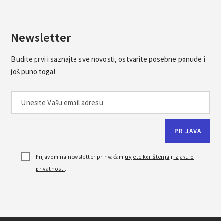
Newsletter
Budite prvi i saznajte sve novosti, ostvarite posebne ponude i
još puno toga!
Prijavom na newsletter prihvaćam
uvjete korištenja
i
izjavu o
privatnosti
.