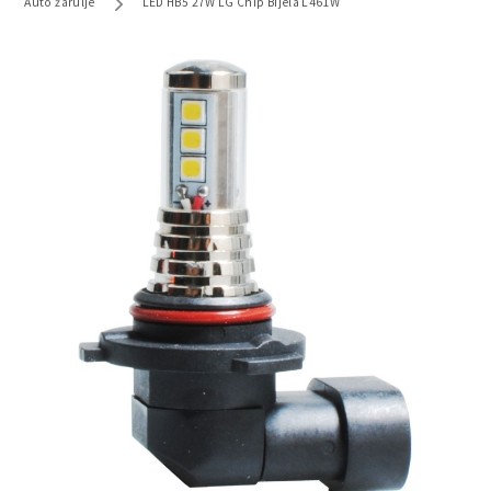
Auto žarulje
LED HB5 27W LG Chip Bijela L461W