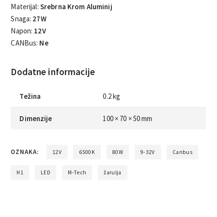
Materijal:
Srebrna Krom Aluminij
Snaga:
27W
Napon:
12V
CANBus:
Ne
Dodatne informacije
Težina
0.2 kg
Dimenzije
100 × 70 × 50 mm
OZNAKA:
12V
6500K
80W
9-32V
Canbus
H1
LED
M-Tech
žarulja