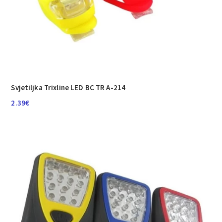
Svjetiljka Trixline LED BC TR A-214
2.39
€