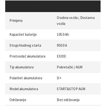
Detalji proizvoda
Osobna vozila ;
Dostavna
Primjena
vozila
Kapacitet baterije
105.0 Ah
Struja hladnog starta
950.0 A
Proizvođač akumulatora
EXIDE
Tip akumulatora
Pokretački /
AGM
Polaritet akumulatora
D+
Model akumulatora
START&STOP AGM
Održavanje
Bez održavanja