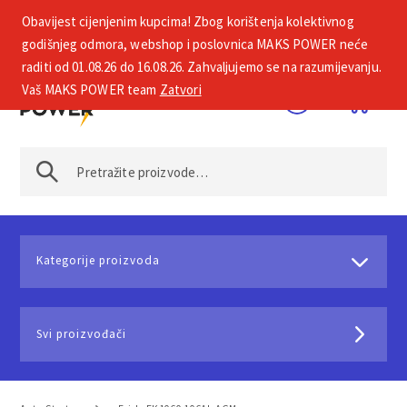
Obavijest cijenjenim kupcima! Zbog korištenja kolektivnog
+385 1 2002 575
godišnjeg odmora, webshop i poslovnica MAKS POWER neće
raditi od 01.08.26 do 16.08.26. Zahvaljujemo se na razumijevanju.
Vaš MAKS POWER team
Zatvori
Kategorije proizvoda
Svi proizvođači