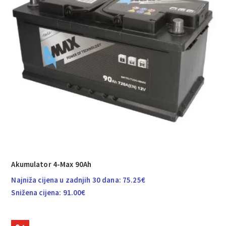
Akumulator 4-Max 90Ah
Najniža cijena u zadnjih 30 dana:
75.25
€
Snižena cijena:
91.00
€