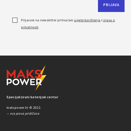
Prijavom na newsletter prihvaćam
uvjete korištenja
i
izjavu o
privatnosti
.
Specijalizirani baterijski centar
makspower.hr © 2022.
— sva prava pridržana