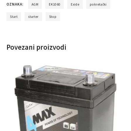
OZNAKA:
AGM
EK1060
Exide
pokretački
Start
starter
Stop
Povezani proizvodi