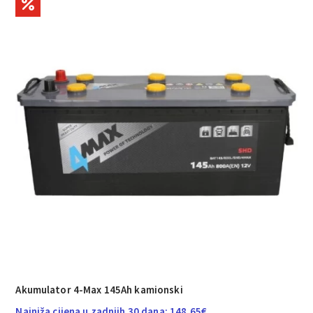
Akumulator 4-Max 145Ah kamionski
Najniža cijena u zadnjih 30 dana:
148.65
€