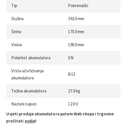
Tip
Pokrenački
Dužina
392.0 mm
Širina
175.0 mm
Visina
190.0 mm
Polaritet akumulatora
EN
Vrsta učvršćivanja
B13
akumulatora
Težina akumulatora
27.0 kg
Nazivni napon
12.0 V
Uvjeti prodaje akumulatora putem Web shopa i trgovine
pročitati
ovdje
!