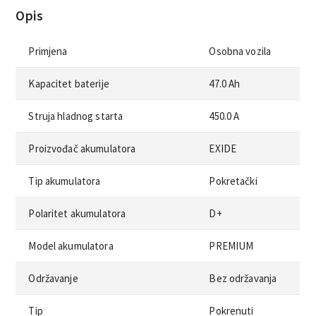
Opis
Primjena
Osobna vozila
Kapacitet baterije
47.0 Ah
Struja hladnog starta
450.0 A
Proizvođač akumulatora
EXIDE
Tip akumulatora
Pokretački
Polaritet akumulatora
D+
Model akumulatora
PREMIUM
Održavanje
Bez održavanja
Tip
Pokrenuti