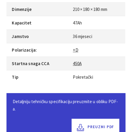
Dimenzije
210 × 180 × 180 mm
Kapacitet
47Ah
Jamstvo
36 mjeseci
Polarizacija:
+D
Startna snaga CCA
450A
Tip
Pokretački
Detaljniju tehničku specifikaciju preuzmite u obliku PDF-
a.
PREUZMI PDF