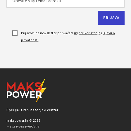
Prijavom na newsletter prihvaćam
uvjete korištenja
i
izjavu o
privatnosti
.
Specijalizirani baterijski centar
makspower.hr © 2022.
— sva prava pridržana