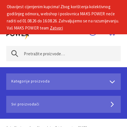
Obavijest cijenjenim kupcima! Zbog korištenja kolektivnog
+385 1 2002 575
godišnjeg odmora, webshop i poslovnica MAKS POWER neće
raditi od 01.08.26 do 16.08.26. Zahvaljujemo se na razumijevanju.
Vaš MAKS POWER team
Zatvori
Kategorije proizvoda
Svi proizvođači