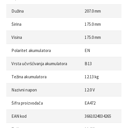
Dužina
207.0 mm
Širina
175.0 mm
Visina
175.0 mm
Polaritet akumulatora
EN
Vrsta učvršćivanja akumulatora
B13
Težina akumulatora
12.13 kg
Nazivni napon
12.0 V
Šifra proizvođača
EA472
EAN kod
3661024034265