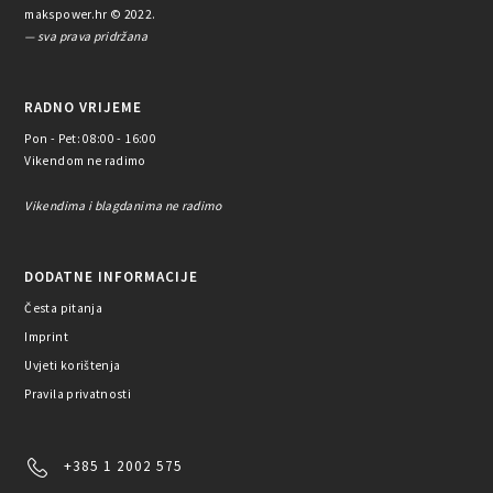
makspower.hr © 2022.
— sva prava pridržana
RADNO VRIJEME
Pon - Pet: 08:00 - 16:00
Vikendom ne radimo
Vikendima i blagdanima ne radimo
DODATNE INFORMACIJE
Česta pitanja
Imprint
Uvjeti korištenja
Pravila privatnosti
+385 1 2002 575