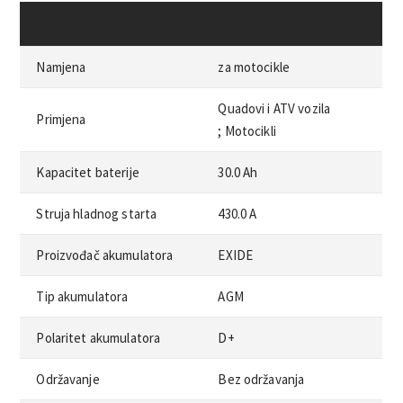
Detalji proizvoda
Namjena
za motocikle
Quadovi i ATV vozila
Primjena
;
Motocikli
Kapacitet baterije
30.0 Ah
Struja hladnog starta
430.0 A
Proizvođač akumulatora
EXIDE
Tip akumulatora
AGM
Polaritet akumulatora
D+
Održavanje
Bez održavanja