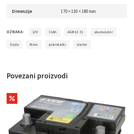
Dimenzije
170 × 130 × 180 mm
OZNAKA:
12V
31Ah
AGM12-31
akumulator
Exide
Moto
pokretački
starter
Povezani proizvodi