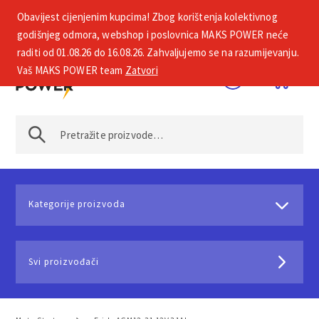
Obavijest cijenjenim kupcima! Zbog korištenja kolektivnog
+385 1 2002 575
godišnjeg odmora, webshop i poslovnica MAKS POWER neće
raditi od 01.08.26 do 16.08.26. Zahvaljujemo se na razumijevanju.
Vaš MAKS POWER team
Zatvori
Kategorije proizvoda
Svi proizvođači