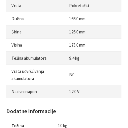
Vrsta
Pokretački
Dužina
166.0 mm
Širina
126.0 mm
Visina
175.0 mm
Težina akumulatora
9.4 kg
Vrsta učvršćivanja
B0
akumulatora
Nazivni napon
12.0 V
Dodatne informacije
Težina
10 kg