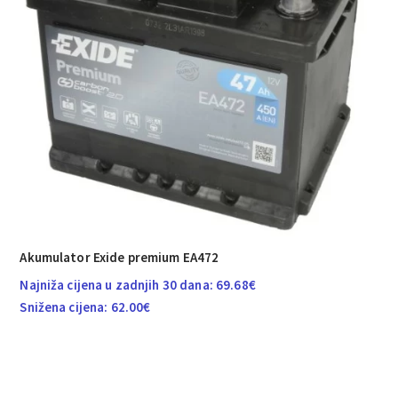
Akumulator Exide premium EA472
Najniža cijena u zadnjih 30 dana:
69.68
€
Snižena cijena:
62.00
€