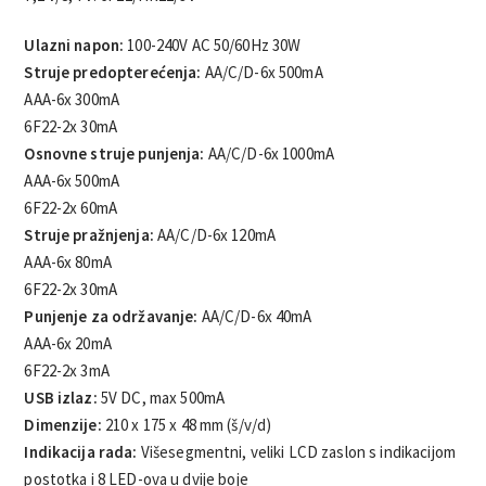
Ulazni napon:
100-240V AC 50/60Hz 30W
Struje predopterećenja:
AA/C/D-6x 500mA
AAA-6x 300mA
6F22-2x 30mA
Osnovne struje punjenja:
AA/C/D-6x 1000mA
AAA-6x 500mA
6F22-2x 60mA
Struje pražnjenja:
AA/C/D-6x 120mA
AAA-6x 80mA
6F22-2x 30mA
Punjenje za održavanje:
AA/C/D-6x 40mA
AAA-6x 20mA
6F22-2x 3mA
USB izlaz:
5V DC, max 500mA
Dimenzije:
210 x 175 x 48 mm (š/v/d)
Indikacija rada:
Višesegmentni, veliki LCD zaslon s indikacijom
postotka i 8 LED-ova u dvije boje