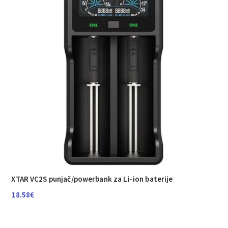
XTAR VC2S punjač/powerbank za Li-ion baterije
18.58
€