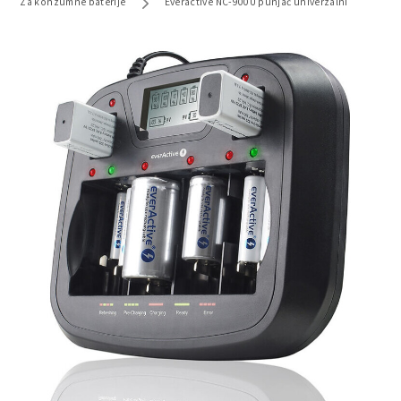
Za konzumne baterije
Everactive NC-900U punjač univerzalni