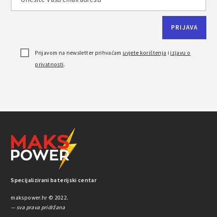
Prijavom na newsletter prihvaćam
uvjete korištenja
i
izjavu o
privatnosti
.
Specijalizirani baterijski centar
makspower.hr © 2022.
— sva prava pridržana