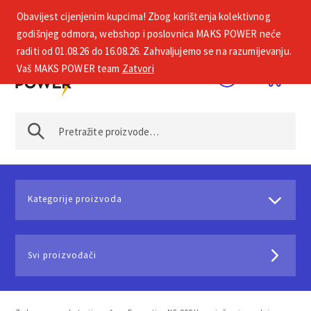
Obavijest cijenjenim kupcima! Zbog korištenja kolektivnog
+385 1 2002 575
godišnjeg odmora, webshop i poslovnica MAKS POWER neće
raditi od 01.08.26 do 16.08.26. Zahvaljujemo se na razumijevanju.
Vaš MAKS POWER team
Zatvori
Kategorije proizvoda
Svi proizvođači