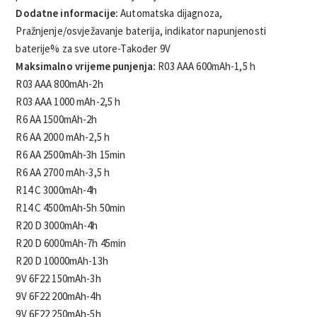
Dodatne informacije:
Automatska dijagnoza,
Pražnjenje/osvježavanje baterija, indikator napunjenosti
baterije% za sve utore-Također 9V
Maksimalno vrijeme punjenja:
R03 AAA 600mAh-1,5 h
R03 AAA 800mAh-2h
R03 AAA 1000 mAh-2,5 h
R6 AA 1500mAh-2h
R6 AA 2000 mAh-2,5 h
R6 AA 2500mAh-3h 15min
R6 AA 2700 mAh-3,5 h
R14 C 3000mAh-4h
R14 C 4500mAh-5h 50min
R20 D 3000mAh-4h
R20 D 6000mAh-7h 45min
R20 D 10000mAh-13h
9V 6F22 150mAh-3h
9V 6F22 200mAh-4h
9V 6F22 250mAh-5h