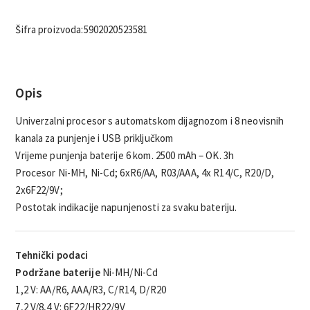
Šifra proizvoda:
5902020523581
Opis
Univerzalni procesor s automatskom dijagnozom i 8 neovisnih
kanala za punjenje i USB priključkom
Vrijeme punjenja baterije 6 kom. 2500 mAh – OK. 3h
Procesor Ni-MH, Ni-Cd; 6xR6/AA, R03/AAA, 4x R14/C, R20/D,
2x6F22/9V;
Postotak indikacije napunjenosti za svaku bateriju.
Tehnički podaci
Podržane baterije
Ni-MH/Ni-Cd
1,2 V: AA/R6, AAA/R3, C/R14, D/R20
7,2 V/8,4 V: 6F22/HR22/9V