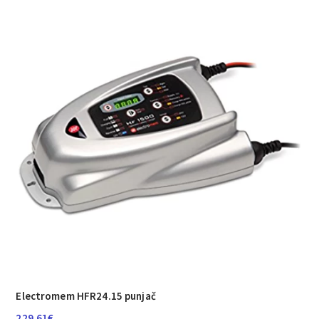
Electromem HFR24.15 punjač
229.61
€