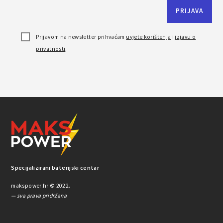
Prijavom na newsletter prihvaćam
uvjete korištenja
i
izjavu o
privatnosti
.
Specijalizirani baterijski centar
makspower.hr © 2022.
— sva prava pridržana