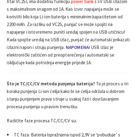
Xtar VC2SL ima dodatnu funkciju
power bank
s 5V USB izlazom
s maksimalnom snagom od 1A. Kao izvor napajanja može se
koristiti bilo koja Li-ion baterija s minimalnim kapacitetom od
2200 mAh. Za razliku od VC2S, punjač se može spojiti na
napajanje i istovremeno puniti uređaj spojen na USB utičnicu!
Kada spojite uređaj na USB izlaz, punjač će automatski prikazati
izlazni napon i struju punjenja.
NAPOMENA!
USB izlaz je
elektronički zaštićen od preopterećenja i automatski se
isključuje kada potrošnja energije prijeđe 1A.
Što je TC/CC/CV metoda punjenja baterija?
To je proces u tri
koraka punjenja Li-ion ćelija kako bi se ćelija održala u dobrom
stanju punjenjem prave struje u svakoj fazi i dovršavanjem
procesa punjenja u pravom trenutku.
Različite faze procesa TC/CC/CV su:
TC faza: Baterija ispražnjena ispod 2,9V se ‘pobuđuje’ s