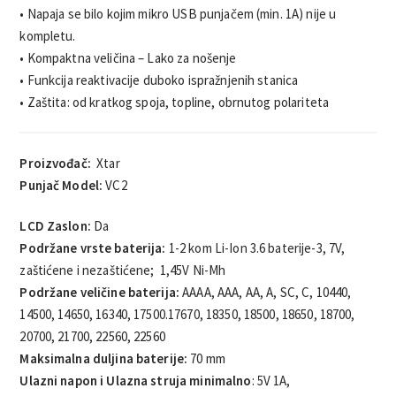
• Napaja se bilo kojim mikro USB punjačem (min. 1A) nije u
kompletu.
• Kompaktna veličina – Lako za nošenje
• Funkcija reaktivacije duboko ispražnjenih stanica
• Zaštita: od kratkog spoja, topline, obrnutog polariteta
Proizvođač:
Xtar
Punjač Model:
VC2
LCD Zaslon:
Da
Podržane vrste baterija:
1-2 kom Li-Ion 3.6 baterije-3, 7V,
zaštićene i nezaštićene; 1,45V Ni-Mh
Podržane veličine baterija:
AAAA, AAA, AA, A, SC, C, 10440,
14500, 14650, 16340, 17500.17670, 18350, 18500, 18650, 18700,
20700, 21700, 22560, 22560
Maksimalna duljina baterije:
70 mm
Ulazni napon i Ulazna struja minimalno
: 5V 1A,