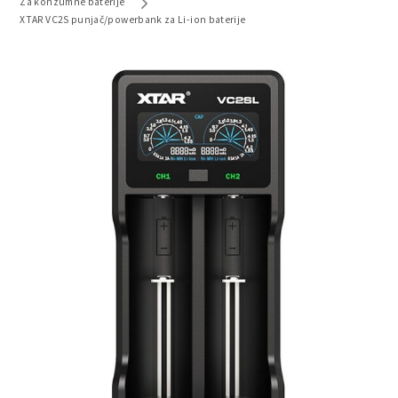
Za konzumne baterije
XTAR VC2S punjač/powerbank za Li-ion baterije