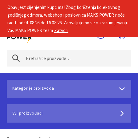
Obavijest cijenjenim kupcima! Zbog korištenja kolektivnog
+385 1 2002 575
godišnjeg odmora, webshop i poslovnica MAKS POWER neće
raditi od 01.08.26 do 16.08.26. Zahvaljujemo se na razumijevanju.
Vaš MAKS POWER team
Zatvori
Kategorije proizvoda
Svi proizvođači