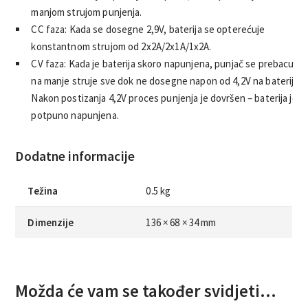
manjom strujom punjenja.
CC faza: Kada se dosegne 2,9V, baterija se opterećuje
konstantnom strujom od 2x2A/2x1A/1x2A.
CV faza: Kada je baterija skoro napunjena, punjač se prebacuje
na manje struje sve dok ne dosegne napon od 4,2V na bateriji.
Nakon postizanja 4,2V proces punjenja je dovršen – baterija je
potpuno napunjena.
Dodatne informacije
Težina
0.5 kg
Dimenzije
136 × 68 × 34 mm
Možda će vam se također svidjeti…