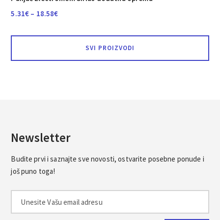
Raspon
5.31
€
–
18.58
€
cijena:
od
SVI PROIZVODI
5.31€
do
18.58€
Newsletter
Budite prvi i saznajte sve novosti, ostvarite posebne ponude i
još puno toga!