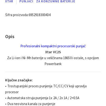
XTAR
PUNJAČI
ZA KONZUMNE BATERIJE
Šifra proizvoda:
6952918300434
Opis
Profesionalni kompaktni procesorski punjač
Xtar VC2S
Za Li-ion i Ni-Mh baterije u veličinama 18650 i ostale, s opcijom
Powerbank
Ključne značajke:
• Trostupanjski proces punjenja TC/CC/CV koji upravlja
procesor
• Automatska struja punjenja 1x 2A / 2x 1A / 2×0.5A
• Dva neovisna kanala za punjenje