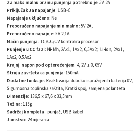
Za maksimalnu brzinu punjenja potrebno je
: 5V 2A
Priključak za napajanje
: USB-C
Napajanje uključeno
: Ne
Preporučeno napajanje minimalno:
5V 2A,
Preporučeno napajnje:
5V 2,1A
Način punjenja:
TC/CC/CV kontrolira procesor
Punjenje u CC fazi:
Ni-Mh, 2Ax1, 1Ax2, 0,5Ax2; Li-ion, 2Ax1,
1Ax2, 0,5Ax2
Krajnji napon pod opterećenjem:
4, 2V ± 0, 05V
Struja završetaka punjenja:
150mA
Dodatne funkcije:
Reaktivacija duboko ispražnjenih baterija 0V,
Sigurnosna toplinska zaštita, Kratki spoj, zamjena polariteta
Dimenzije:
136,5 x 67,6 x 33,5mm
Težina:
115g
Sadržaj kompleta:
punjač, USB kabel
Jamstvo:
24 mjeseca