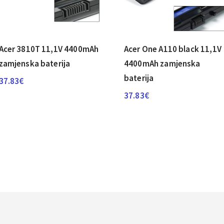
Acer 3810T 11,1V 4400mAh
Acer One A110 black 11,1V
zamjenska baterija
4400mAh zamjenska
baterija
37.83
€
37.83
€