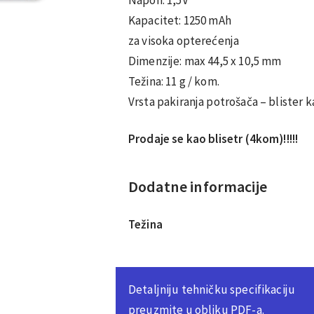
Kapacitet: 1250 mAh
za visoka opterećenja
Dimenzije: max 44,5 x 10,5 mm
Težina: 11 g / kom.
Vrsta pakiranja potrošača – blister k
Prodaje se kao blisetr (4kom)!!!!!
Dodatne informacije
Težina
Detaljniju tehničku specifikaciju
preuzmite u obliku PDF-a.