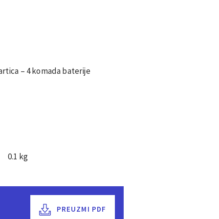
artica – 4 komada baterije
0.1 kg
PREUZMI PDF