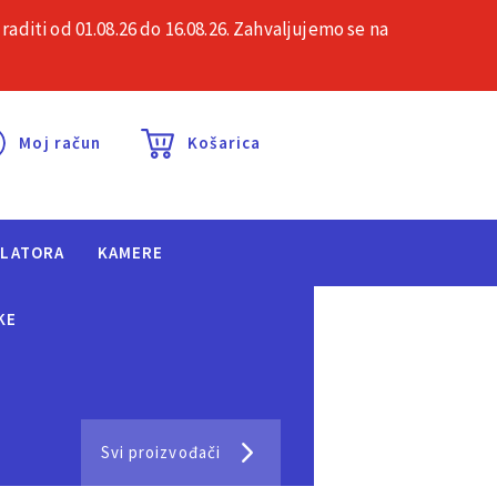
iti od 01.08.26 do 16.08.26. Zahvaljujemo se na
esta pitanja
Kontakt
Moj račun
Košarica
ULATORA
KAMERE
KE
Svi proizvođači