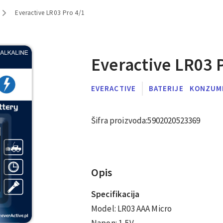
Everactive LR03 Pro 4/1
Everactive LR03 
EVERACTIVE
BATERIJE
KONZUM
Šifra proizvoda:
5902020523369
Opis
Specifikacija
Model: LR03 AAA Micro
Napon: 1,5V