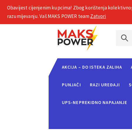
Obavijest cijenjenim kupcima! Zbog korištenja kolektivno
+385 1 2002 575
razumijevanju. Vaš MAKS POWER team
Zatvori
AKCIJA – DO ISTEKA ZALIHA
PUNJAČI
RAZI UREĐAJI
S
UPS-NEPREKIDNO NAPAJANJE