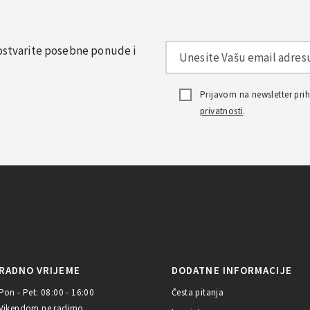
, ostvarite posebne ponude i
Prijavom na newsletter pr
privatnosti
.
RADNO VRIJEME
DODATNE INFORMACIJE
Pon - Pet: 08:00 - 16:00
Česta pitanja
Vikendom ne radimo