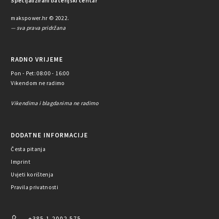
Specijalizirani baterijski centar
makspower.hr © 2022.
— sva prava pridržana
RADNO VRIJEME
Pon - Pet: 08:00 - 16:00
Vikendom ne radimo
Vikendima i blagdanima ne radimo
DODATNE INFORMACIJE
Česta pitanja
Imprint
Uvjeti korištenja
Pravila privatnosti
+385 1 2002 575