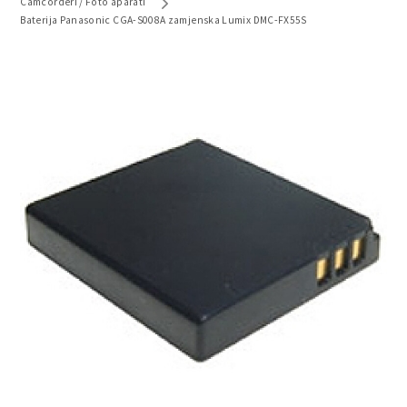
Camcorderi / Foto aparati
Baterija Panasonic CGA-S008A zamjenska Lumix DMC-FX55S