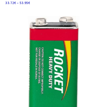
Raspon
33.72
€
–
53.95
€
cijena:
od
33.72€
do
53.95€