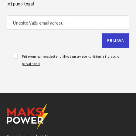
još puno toga!
Prijavom na newsletter prihvaćam
uvjete korištenja
i
izjavu o
privatnosti
.