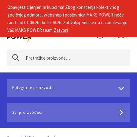
Obavijest cijenjenim kupcima! Zbog korištenja kolektivnog
+385 1 2002 575
godišnjeg odmora, webshop i poslovnica MAKS POWER neće
raditi od 01.08.26 do 16.08.26. Zahvaljujemo se na razumijevanju.
Vaš MAKS POWER team
Zatvori
Kategorije proizvoda
Svi proizvođači