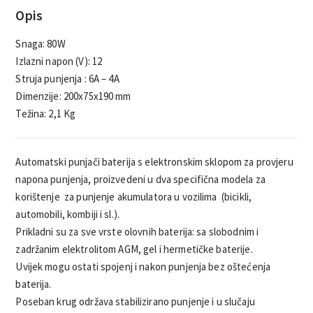
Opis
Snaga: 80W
Izlazni napon (V): 12
Struja punjenja : 6A – 4A
Dimenzije: 200x75x190 mm
Težina: 2,1 Kg
Automatski punjači baterija s elektronskim sklopom za provjeru
napona punjenja, proizvedeni u dva specifična modela za
korištenje za punjenje akumulatora u vozilima (bicikli,
automobili, kombiji i sl.).
Prikladni su za sve vrste olovnih baterija: sa slobodnim i
zadržanim elektrolitom AGM, gel i hermetičke baterije.
Uvijek mogu ostati spojenj i nakon punjenja bez oštećenja
baterija.
Poseban krug održava stabilizirano punjenje i u slučaju