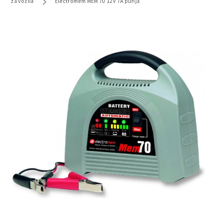
za vozila
Electromem MEM 70 12V 7A punja