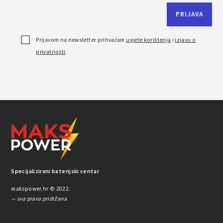
Prijavom na newsletter prihvaćam
uvjete korištenja
i
izjavu o
privatnosti
.
Specijalizirani baterijski centar
makspower.hr © 2022.
— sva prava pridržana