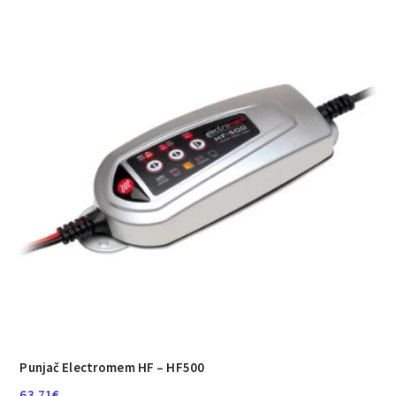
Punjač Electromem HF – HF500
63.71
€