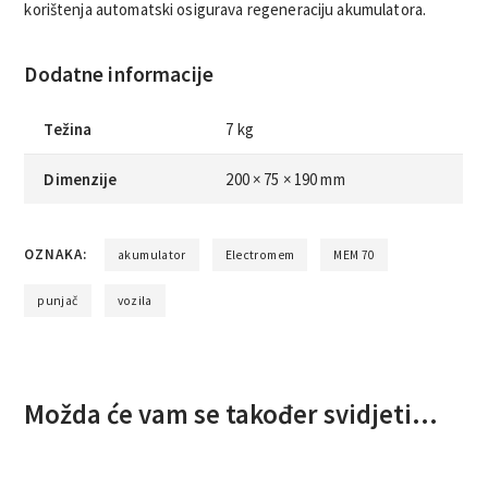
korištenja automatski osigurava regeneraciju akumulatora.
Dodatne informacije
Težina
7 kg
Dimenzije
200 × 75 × 190 mm
OZNAKA:
akumulator
Electromem
MEM 70
punjač
vozila
Možda će vam se također svidjeti…