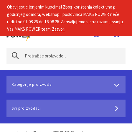
Obavijest cijenjenim kupcima! Zbog korištenja kolektivnog
+385 1 2002 575
godišnjeg odmora, webshop i poslovnica MAKS POWER neće
raditi od 01.08.26 do 16.08.26. Zahvaljujemo se na razumijevanju.
Vaš MAKS POWER team
Zatvori
Kategorije proizvoda
Svi proizvođači