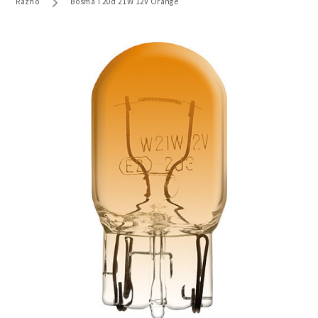
Razno
Bosma T20d 21W 12V Orange