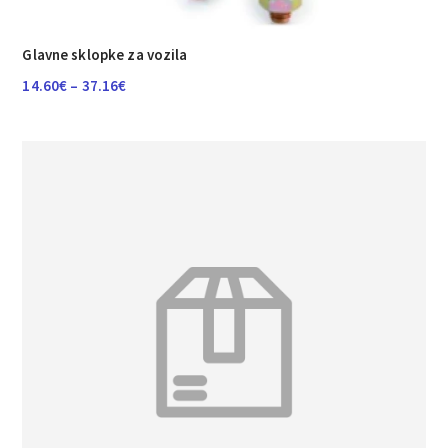
Glavne sklopke za vozila
Raspon
14.60
€
–
37.16
€
cijena:
od
14.60€
do
37.16€