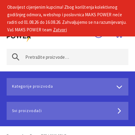
Obavijest cijenjenim kupcima! Zbog korištenja kolektivnog
+385 1 2002 575
godišnjeg odmora, webshop i poslovnica MAKS POWER neće
raditi od 01.08.26 do 16.08.26. Zahvaljujemo se na razumijevanju.
Vaš MAKS POWER team
Zatvori
Kategorije proizvoda
Svi proizvođači