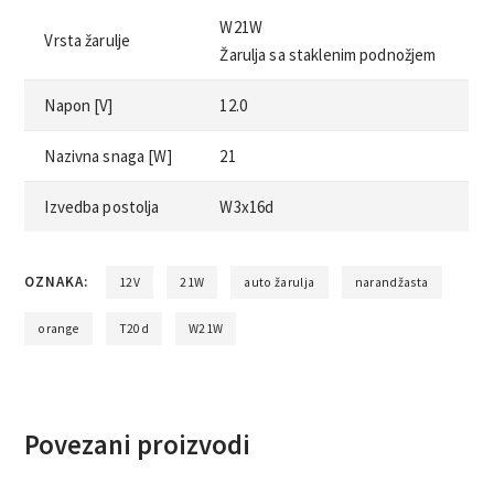
W21W
Vrsta žarulje
Žarulja sa staklenim podnožjem
Napon [V]
12.0
Nazivna snaga [W]
21
Izvedba postolja
W3x16d
OZNAKA:
12V
21W
auto žarulja
narandžasta
orange
T20d
W21W
Povezani proizvodi