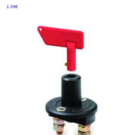
1.59
€