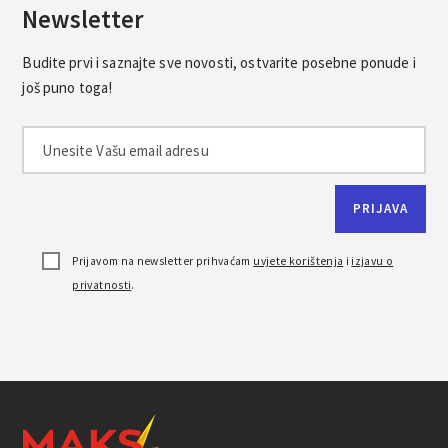
Newsletter
Budite prvi i saznajte sve novosti, ostvarite posebne ponude i
još puno toga!
Prijavom na newsletter prihvaćam
uvjete korištenja
i
izjavu o
privatnosti
.