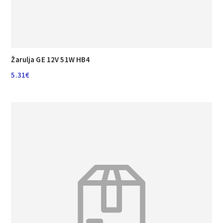
Žarulja GE 12V 51W HB4
5.31
€