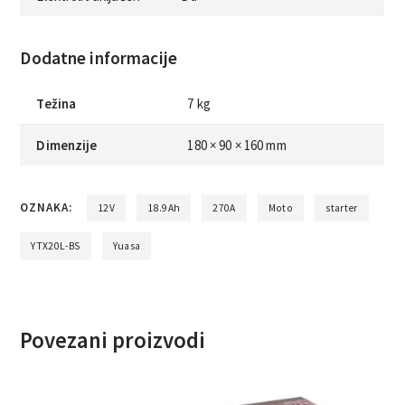
Dodatne informacije
Težina
7 kg
Dimenzije
180 × 90 × 160 mm
OZNAKA:
12V
18.9Ah
270A
Moto
starter
YTX20L-BS
Yuasa
Povezani proizvodi