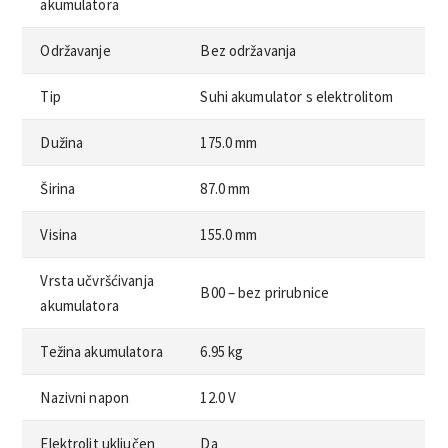
akumulatora
Održavanje
Bez održavanja
Tip
Suhi akumulator s elektrolitom
Dužina
175.0 mm
Širina
87.0 mm
Visina
155.0 mm
Vrsta učvršćivanja
B00 – bez prirubnice
akumulatora
Težina akumulatora
6.95 kg
Nazivni napon
12.0 V
Elektrolit uključen
Da