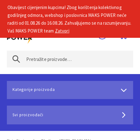
Obavijest cijenjenim kupcima! Zbog korištenja kolektivnog
+385 1 2002 575
godišnjeg odmora, webshop i poslovnica MAKS POWER neće
raditi od 01.08.26 do 16.08.26. Zahvaljujemo se na razumijevanju.
Vaš MAKS POWER team
Zatvori
Kategorije proizvoda
Svi proizvođači