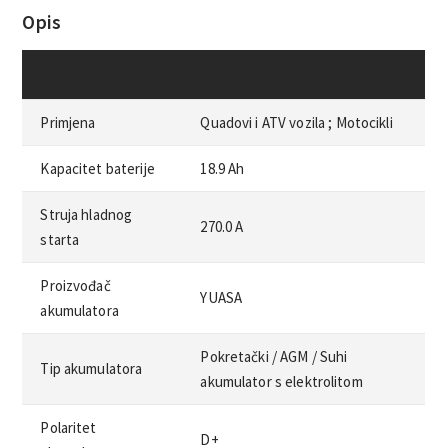
Opis
Detalji proizvoda
Primjena
Quadovi i ATV vozila ;
Motocikli
Kapacitet baterije
18.9 Ah
Struja hladnog
270.0 A
starta
Proizvođač
YUASA
akumulatora
Pokretački /
AGM /
Suhi
Tip akumulatora
akumulator s elektrolitom
Polaritet
D+