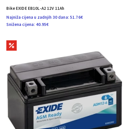
Bike EXIDE EB10L-A2 12V 11Ah
Najniža cijena u zadnjih 30 dana:
51.76
€
Snižena cijena:
40.95
€