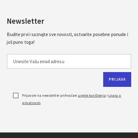
Newsletter
Budite prvi i saznajte sve novosti, ostvarite posebne ponude i
još puno toga!
Prijavom na newsletter prihvaćam
uvjete korištenja
i
izjavu o
privatnosti
.