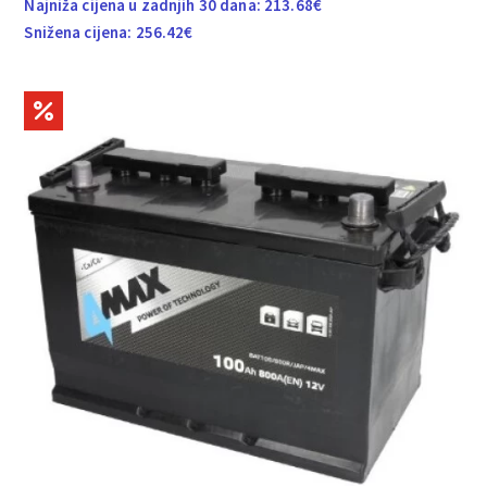
Najniža cijena u zadnjih 30 dana:
213.68
€
Snižena cijena:
256.42
€