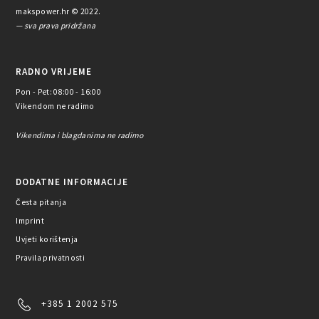
makspower.hr © 2022.
— sva prava pridržana
RADNO VRIJEME
Pon - Pet: 08:00 - 16:00
Vikendom ne radimo
Vikendima i blagdanima ne radimo
DODATNE INFORMACIJE
Česta pitanja
Imprint
Uvjeti korištenja
Pravila privatnosti
+385 1 2002 575