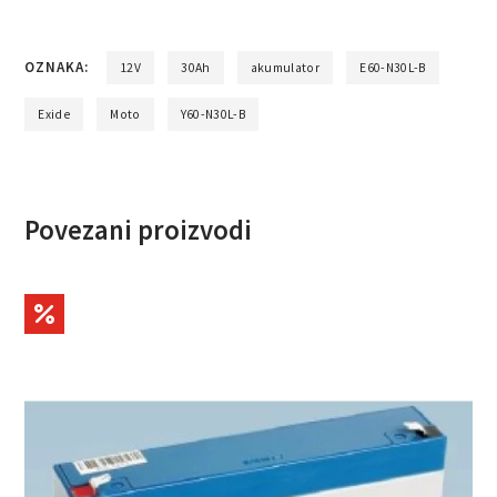
OZNAKA:
12V
30Ah
akumulator
E60-N30L-B
Exide
Moto
Y60-N30L-B
Povezani proizvodi