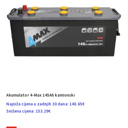
Akumulator 4-Max 145Ah kamionski
Najniža cijena u zadnjih 30 dana:
148.65
€
Snižena cijena:
153.29
€