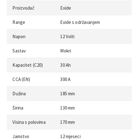
Proizvođač
Exide
Range
Exide s održavanjem
Napon
12 Volti
Sastav
Mokri
Kapacitet (C20)
30 Ah
CCA (EN)
300 A
Dužina
185 mm
Širina
130 mm
Visina s polovima
170 mm
Jamstvo
12 mjeseci