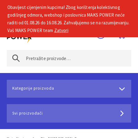
Obavijest cijenjenim kupcima! Zbog korištenja kolektivnog
+385 1 2002 575
godišnjeg odmora, webshop i poslovnica MAKS POWER neće
raditi od 01.08.26 do 16.08.26. Zahvaljujemo se na razumijevanju.
Vaš MAKS POWER team
Zatvori
Kategorije proizvoda
Svi proizvođači