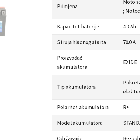
Moto sa
Primjena
;
Motoci
Kapacitet baterije
4.0 Ah
Struja hladnog starta
70.0 A
Proizvođač
EXIDE
akumulatora
Pokreta
Tip akumulatora
elektr
Polaritet akumulatora
R+
Model akumulatora
STAND
Održavanje
Bez od