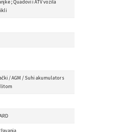
njke ;
Quadovi i ATV vozila
kli
čki /
AGM /
Suhi akumulator s
olitom
ARD
ržavanja