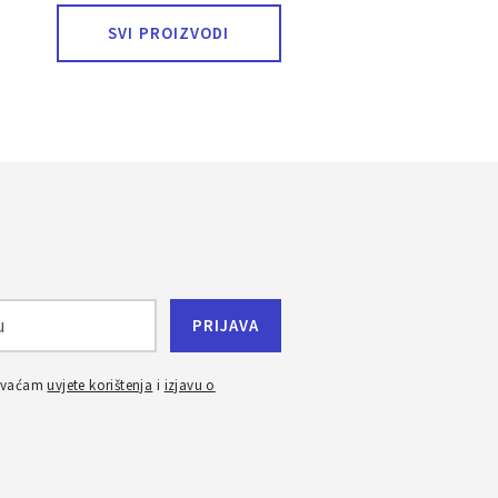
SVI PROIZVODI
ihvaćam
uvjete korištenja
i
izjavu o