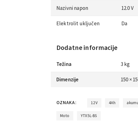
Nazivni napon
12.0 V
Elektrolit uključen
Da
Dodatne informacije
Težina
3 kg
Dimenzije
150 × 1
OZNAKA:
12V
4Ah
akumu
Moto
YTX5L-BS