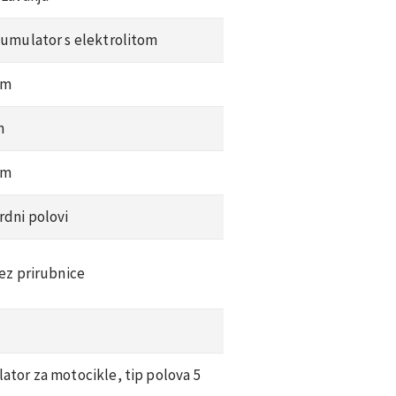
kumulator s elektrolitom
mm
m
mm
rdni polovi
ez prirubnice
tor za motocikle, tip polova 5