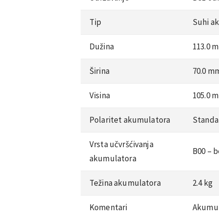
Tip
Suhi a
Dužina
113.0 
Širina
70.0 m
Visina
105.0 
Polaritet akumulatora
Standa
Vrsta učvršćivanja
B00 – b
akumulatora
Težina akumulatora
2.4 kg
Komentari
Akumula