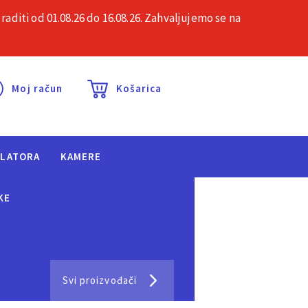
iti od 01.08.26 do 16.08.26. Zahvaljujemo se na
esta pitanja
Kontakt
Moj račun
Košarica
ULATORA
KAMERE
KE
Svi proizvođači