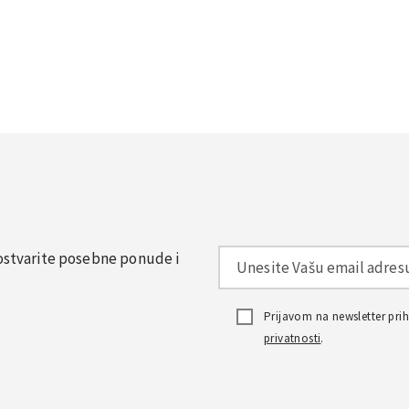
, ostvarite posebne ponude i
Prijavom na newsletter pr
privatnosti
.