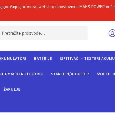
g godišnjeg odmora, webshop i poslovnica MAKS POWER neće rad
O nama
Č
AKUMULATORI
BATERIJE
ISPITIVAČI – TESTERI AKUM
CHUMACHER ELECTRIC
STARTERI/BOOSTER
SVJETILJ
ŽARULJE