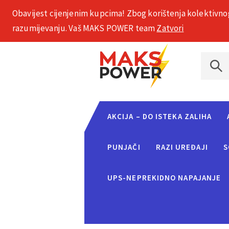
Obavijest cijenjenim kupcima! Zbog korištenja kolektivno
+385 1 2002 575
razumijevanju. Vaš MAKS POWER team
Zatvori
AKCIJA – DO ISTEKA ZALIHA
PUNJAČI
RAZI UREĐAJI
S
UPS-NEPREKIDNO NAPAJANJE