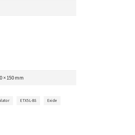
50 × 150 mm
lator
ETX5L-BS
Exide