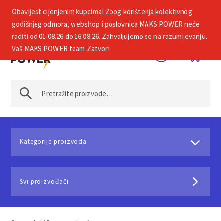
Obavijest cijenjenim kupcima! Zbog korištenja kolektivnog
+385 1 2002 575
godišnjeg odmora, webshop i poslovnica MAKS POWER neće
raditi od 01.08.26 do 16.08.26. Zahvaljujemo se na razumijevanju.
Vaš MAKS POWER team
Zatvori
Kategorije proizvoda
Svi proizvođači