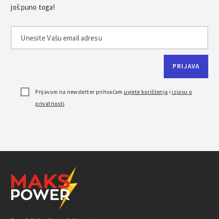
još puno toga!
Prijavom na newsletter prihvaćam
uvjete korištenja
i
izjavu o
privatnosti
.