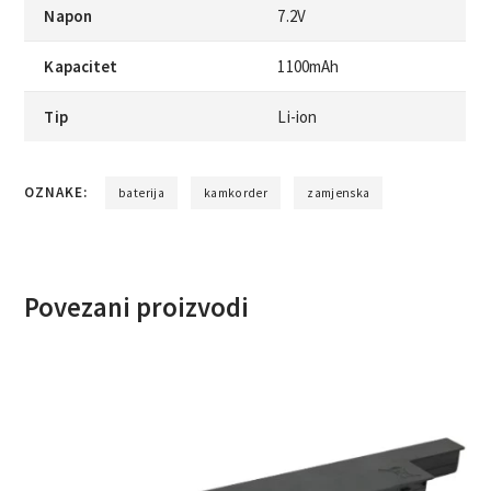
Napon
7.2V
Kapacitet
1100mAh
Tip
Li-ion
OZNAKE:
baterija
kamkorder
zamjenska
Povezani proizvodi