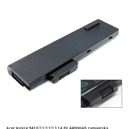
Acer Aspire 9410/­11/­12/­13 14,8V 4400mAh zamjenska