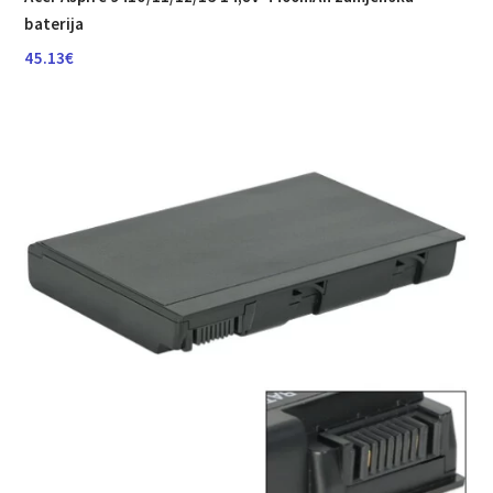
baterija
45.13
€