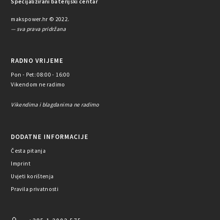
Specijalizirani baterijski centar
makspower.hr © 2022.
— sva prava pridržana
RADNO VRIJEME
Pon - Pet: 08:00 - 16:00
Vikendom ne radimo
Vikendima i blagdanima ne radimo
DODATNE INFORMACIJE
Česta pitanja
Imprint
Uvjeti korištenja
Pravila privatnosti