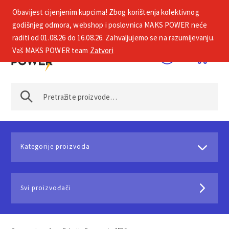
Obavijest cijenjenim kupcima! Zbog korištenja kolektivnog
+385 1 2002 575
godišnjeg odmora, webshop i poslovnica MAKS POWER neće
raditi od 01.08.26 do 16.08.26. Zahvaljujemo se na razumijevanju.
Vaš MAKS POWER team
Zatvori
Kategorije proizvoda
Svi proizvođači