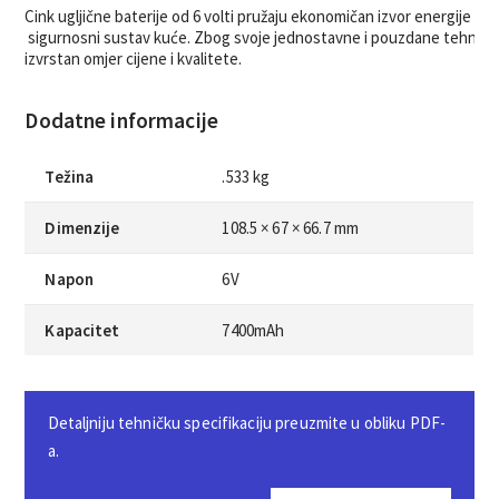
Cink ugljične baterije od 6 volti pružaju ekonomičan izvor energije za vaše
 sigurnosni sustav kuće. Zbog svoje jednostavne i pouzdane tehnologij
izvrstan omjer cijene i kvalitete.
Dodatne informacije
Težina
.533 kg
Dimenzije
108.5 × 67 × 66.7 mm
Napon
6V
Kapacitet
7400mAh
Detaljniju tehničku specifikaciju preuzmite u obliku PDF-
a.