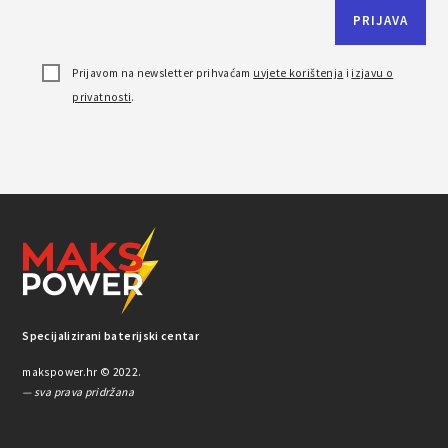
Prijavom na newsletter prihvaćam
uvjete korištenja
i
izjavu o
privatnosti
.
Specijalizirani baterijski centar
makspower.hr © 2022.
— sva prava pridržana