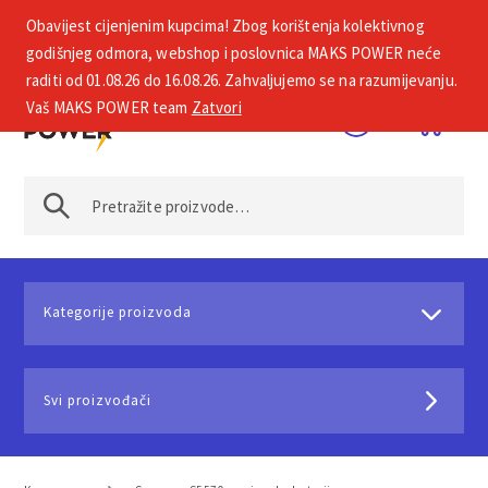
Obavijest cijenjenim kupcima! Zbog korištenja kolektivnog
+385 1 2002 575
godišnjeg odmora, webshop i poslovnica MAKS POWER neće
raditi od 01.08.26 do 16.08.26. Zahvaljujemo se na razumijevanju.
Vaš MAKS POWER team
Zatvori
Kategorije proizvoda
Svi proizvođači