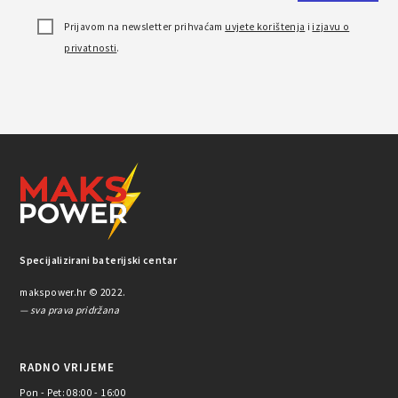
Prijavom na newsletter prihvaćam
uvjete korištenja
i
izjavu o
privatnosti
.
Specijalizirani baterijski centar
makspower.hr © 2022.
— sva prava pridržana
RADNO VRIJEME
Pon - Pet: 08:00 - 16:00