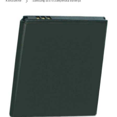
Konzumne
Samsung S5570 zamjenska baterija