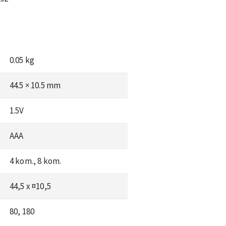
0.05 kg
44.5 × 10.5 mm
1.5V
AAA
4 kom., 8 kom.
44,5 x ¤10,5
80, 180