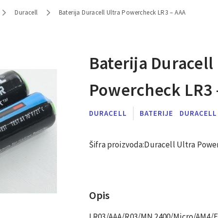
Duracell
Baterija Duracell Ultra Powercheck LR3 – AAA
Baterija Duracell
Powercheck LR3 
DURACELL
BATERIJE
DURACELL
Šifra proizvoda:
Duracell Ultra Powe
Opis
LR03/AAA/R03/MN 2400/Micro/AM4/E