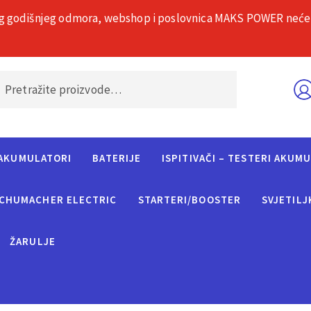
g godišnjeg odmora, webshop i poslovnica MAKS POWER neće rad
O nama
Č
AKUMULATORI
BATERIJE
ISPITIVAČI – TESTERI AKUM
CHUMACHER ELECTRIC
STARTERI/BOOSTER
SVJETILJ
ŽARULJE