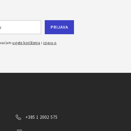
ihvaćam
uvjete korištenja
i
izjavu o
+385 1 2002 575