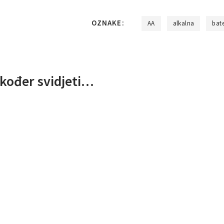
OZNAKE:
AA
alkalna
bate
kođer svidjeti…