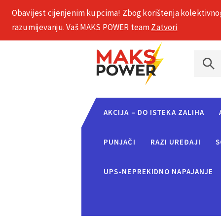
Obavijest cijenjenim kupcima! Zbog korištenja kolektivno
+385 1 2002 575
razumijevanju. Vaš MAKS POWER team
Zatvori
AKCIJA – DO ISTEKA ZALIHA
PUNJAČI
RAZI UREĐAJI
S
UPS-NEPREKIDNO NAPAJANJE