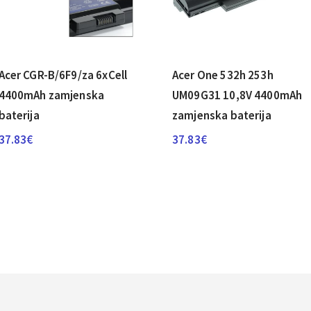
Acer CGR-B/­6F9/­za 6xCell
Acer One 532h 253h
4400mAh zamjenska
UM09G31 10,8V 4400mAh
baterija
zamjenska baterija
37.83
€
37.83
€