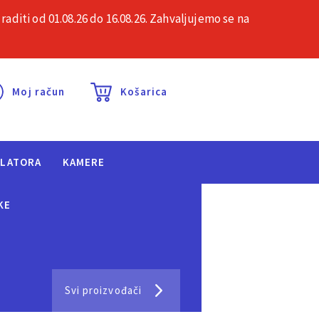
iti od 01.08.26 do 16.08.26. Zahvaljujemo se na
esta pitanja
Kontakt
Moj račun
Košarica
ULATORA
KAMERE
KE
Svi proizvođači