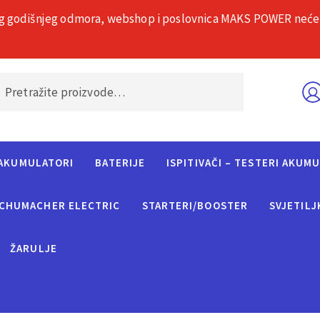
g godišnjeg odmora, webshop i poslovnica MAKS POWER neće rad
O nama
Č
AKUMULATORI
BATERIJE
ISPITIVAČI – TESTERI AKUM
CHUMACHER ELECTRIC
STARTERI/BOOSTER
SVJETILJ
ŽARULJE