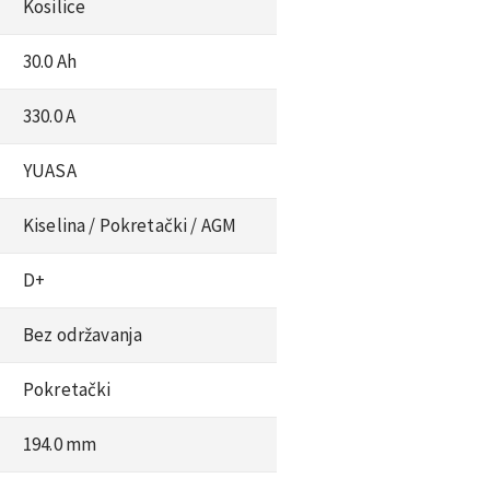
Kosilice
30.0 Ah
330.0 A
YUASA
Kiselina /
Pokretački /
AGM
D+
Bez održavanja
Pokretački
194.0 mm