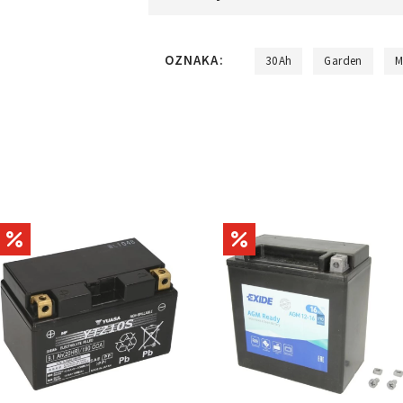
OZNAKA:
30Ah
Garden
M