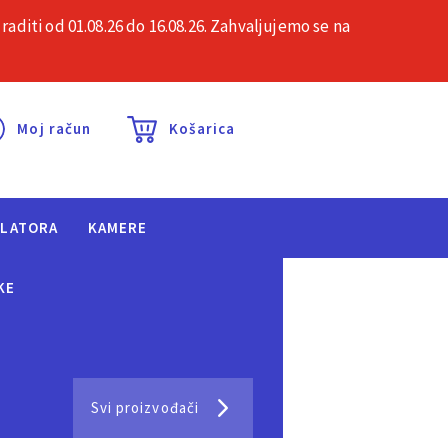
iti od 01.08.26 do 16.08.26. Zahvaljujemo se na
esta pitanja
Kontakt
Moj račun
Košarica
ULATORA
KAMERE
KE
Svi proizvođači