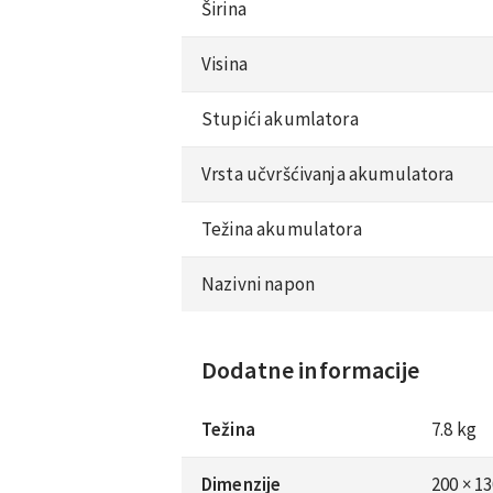
Širina
Visina
Stupići akumlatora
Vrsta učvršćivanja akumulatora
Težina akumulatora
Nazivni napon
Dodatne informacije
Težina
7.8 kg
Dimenzije
200 × 1