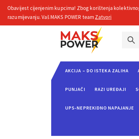
Obavijest cijenjenim kupcima! Zbog korištenja kolektivno
+385 1 2002 575
razumijevanju. Vaš MAKS POWER team
Zatvori
AKCIJA – DO ISTEKA ZALIHA
PUNJAČI
RAZI UREĐAJI
S
UPS-NEPREKIDNO NAPAJANJE