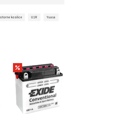
otorne kosilice
U1R
Yuasa