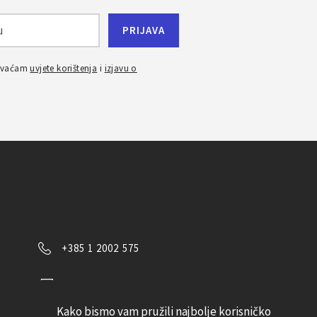
ihvaćam
uvjete korištenja
i
izjavu o
+385 1 2002 575
Kontaktirajte nas
Kako bismo vam pružili najbolje korisničko