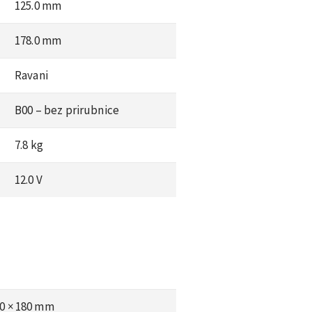
125.0 mm
178.0 mm
Ravani
B00 – bez prirubnice
7.8 kg
12.0 V
30 × 180 mm