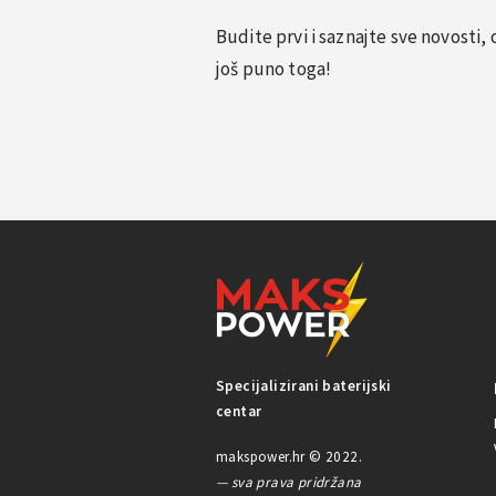
Budite prvi i saznajte sve novosti
još puno toga!
Specijalizirani baterijski
centar
makspower.hr © 2022.
— sva prava pridržana