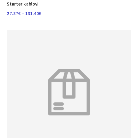
Starter kablovi
Raspon
27.87
€
–
131.40
€
cijena:
od
27.87€
do
131.40€