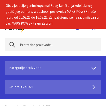
Obavijest cijenjenim kupcima! Zbog korištenja kolektivnog
+385 1 2002 575
godišnjeg odmora, webshop i poslovnica MAKS POWER neće
raditi od 01.08.26 do 16.08.26. Zahvaljujemo se na razumijevanju.
Vaš MAKS POWER team
Zatvori
Kategorije proizvoda
Svi proizvođači