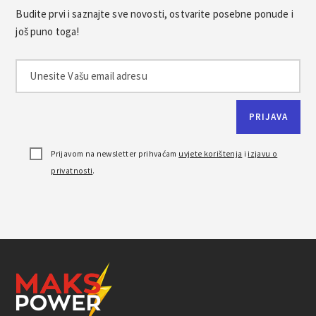
Budite prvi i saznajte sve novosti, ostvarite posebne ponude i
još puno toga!
Prijavom na newsletter prihvaćam
uvjete korištenja
i
izjavu o
privatnosti
.