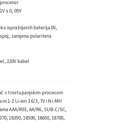
 procesor
2V ± 0, 05V
o ispražnjenih baterija 0V,
 spoj, zamjena polariteta
el, 220V kabel
jač s trostupanjskim procesom
i 1-2 Li-ion 3.6/3, 7V i Ni-MH
činama AAA/R03, AA/R6, SUB-C/SC,
670, 18350, 18500, 18650, 18700,