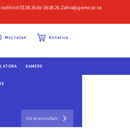
iti od 01.08.26 do 16.08.26. Zahvaljujemo se na
esta pitanja
Kontakt
Moj račun
Košarica
ULATORA
KAMERE
KE
Svi proizvođači