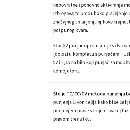
nepovratne i ponovno aktiviranje m
Izbjegavajte preduboko pražnjenje L
značajnog smanjenja njihove trajnosti
potpunog kvara.
Xtar X2 punjač opremljen je s dva na
(dolazi u kompletu s punjačem i Us
5V i 2,1A na bilo koji punjač za mobit
kompjutoru.
Što je TC/CC/CV metoda punjenja ba
punjenja Li-ion ćelija kako bi se ćel
punjenjem prave struje u svakoj faz
pravom trenutku.