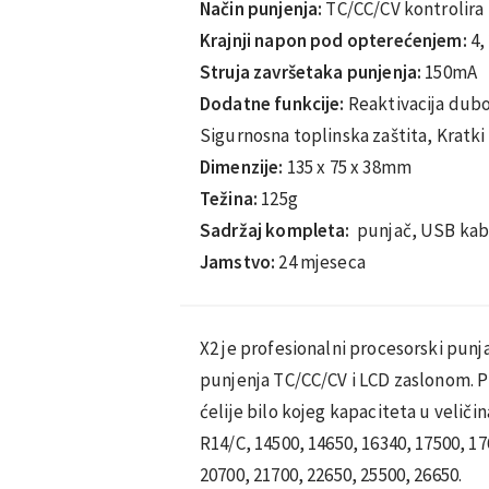
Način punjenja:
TC/CC/CV kontrolira
Krajnji napon pod opterećenjem:
4, 
Struja završetaka punjenja:
150mA
Dodatne funkcije:
Reaktivacija dubok
Sigurnosna toplinska zaštita, Kratki
Dimenzije:
135 x 75 x 38mm
Težina:
125g
Sadržaj kompleta:
punjač, USB kab
Jamstvo:
24 mjeseca
X2 je profesionalni procesorski pun
punjenja TC/CC/CV i LCD zaslonom. Pun
ćelije bilo kojeg kapaciteta u veli
R14/C, 14500, 14650, 16340, 17500, 17
20700, 21700, 22650, 25500, 26650.