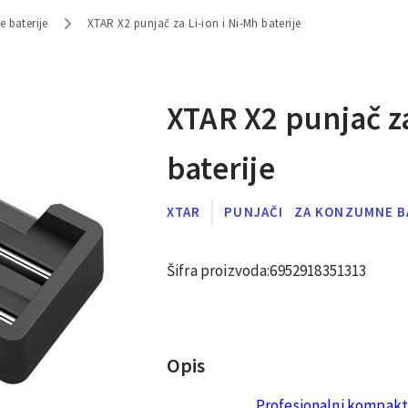
 baterije
XTAR X2 punjač za Li-ion i Ni-Mh baterije
XTAR X2 punjač za
baterije
XTAR
PUNJAČI
ZA KONZUMNE B
Šifra proizvoda:
6952918351313
Opis
Profesionalni kompakt