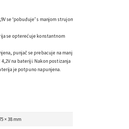
 2,9V se ‘pobuđuje’ s manjom strujom
erija se opterećuje konstantnom
unjena, punjač se prebacuje na manje
4,2V na bateriji. Nakon postizanja
aterija je potpuno napunjena.
 75 × 38 mm