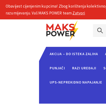
Obavijest cijenjenim kupcima! Zbog korištenja kolektivno
+385 1 2002 575
razumijevanju. Vaš MAKS POWER team
Zatvori
AKCIJA – DO ISTEKA ZALIHA
PUNJAČI
RAZI UREĐAJI
S
UPS-NEPREKIDNO NAPAJANJE