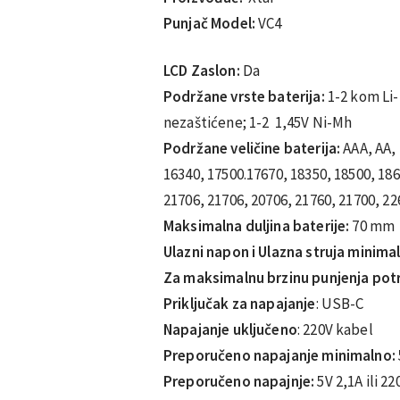
Punjač Model:
VC4
LCD Zaslon:
Da
Podržane vrste baterija:
1-2 kom Li-
nezaštićene; 1-2 1,45V Ni-Mh
Podržane veličine baterija:
AAA, AA, 
16340, 17500.17670, 18350, 18500, 186
21706, 21706, 20706, 21760, 21700, 22
Maksimalna duljina baterije:
70 mm
Ulazni napon i Ulazna struja minima
Za maksimalnu brzinu punjenja pot
Priključak za napajanje
: USB-C
Napajanje uključeno
: 220V kabel
Preporučeno napajanje minimalno:
Preporučeno napajnje:
5V 2,1A ili 22