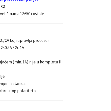
 X2
 veličinama 18650 i ostale,
C/CV koji upravlja procesor
2×0.5A / 2x 1A
jačem (min. 1A) nije u kompletu ili
nje
žnjenih stanica
, obrnutog polariteta