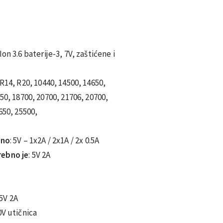
Ion 3.6 baterije-3, 7V, zaštićene i
R14, R20, 10440, 14500, 14650,
50, 18700, 20700, 21706, 20700,
650, 25500,
lno
: 5V – 1x2A / 2x1A / 2x 0.5A
rebno je
: 5V 2A
5V 2A
0V utičnica