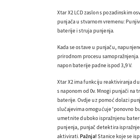
Xtar X2 LCD zaslon s pozadinskim osv
punjača u stvarnom vremenu: Punjiv
baterije i struja punjenja.
Kada se ostave u punjaču, napunjene
prirodnom procesu samopražnjenja. P
napon baterije padne ispod 3,9 V.
Xtar X2 ima funkciju reaktiviranja du
s naponom od 0v. Mnogi punjači na t
baterije. Ovdje uz pomoć dolazi pun
slučajevima omogućuje ‘ponovno buđ
umetnite duboko ispražnjenu bateri
punjenja, punjač detektira ispražnj
aktivirati.
Pažnja!
Stanice koje se is