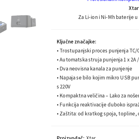
Xtar
Za Li-ion i Ni-Mh baterije u
Ključne značajke:
• Trostupanjski proces punjenja TC/C
• Automatska struja punjenja 1 x 2A / 
• Dva neovisna kanala za punjenje
• Napaja se bilo kojim mikro USB pun
s 220V
• Kompaktna veličina – Lako za noše
• Funkcija reaktivacije duboko ispra
• Zaštita: od kratkog spoja, topline
Proizvođač:
Xtar