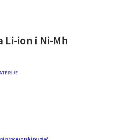
 Li-ion i Ni-Mh
ATERIJE
ni procesorski punjač