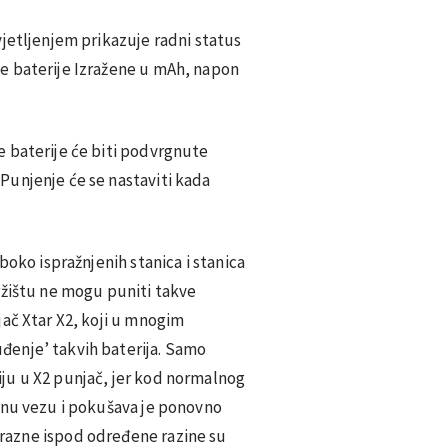
jetljenjem prikazuje radni status
e baterije Izražene u mAh, napon
 baterije će biti podvrgnute
unjenje će se nastaviti kada
boko ispražnjenih stanica i stanica
ržištu ne mogu puniti takve
jač Xtar X2, koji u mnogim
enje’ takvih baterija. Samo
ju u X2 punjač, jer kod normalnog
enu vezu i pokušava je ponovno
prazne ispod određene razine su