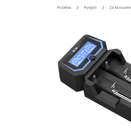
Početna
Punjači
Za konzumne