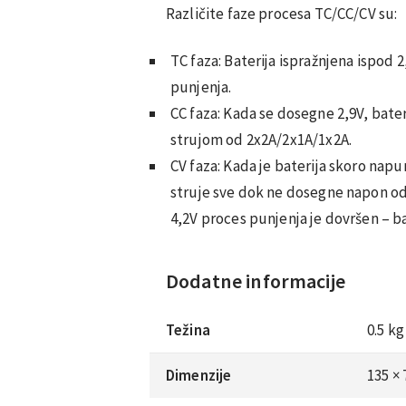
Različite faze procesa TC/CC/CV su:
TC faza: Baterija ispražnjena ispod
punjenja.
CC faza: Kada se dosegne 2,9V, bat
strujom od 2x2A/2x1A/1x2A.
CV faza: Kada je baterija skoro nap
struje sve dok ne dosegne napon od 
4,2V proces punjenja je dovršen – b
Dodatne informacije
Težina
0.5 kg
Dimenzije
135 ×