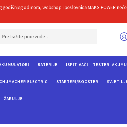
g godišnjeg odmora, webshop i poslovnica MAKS POWER neće rad
O nama
Č
AKUMULATORI
BATERIJE
ISPITIVAČI – TESTERI AKUM
CHUMACHER ELECTRIC
STARTERI/BOOSTER
SVJETILJ
ŽARULJE