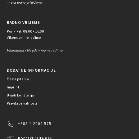
— sva prava pridržana
RADNO VRIJEME
Pon - Pet: 08:00 - 16:00
Vikendom ne radimo
Vikendima i blagdanima ne radimo
DODATNE INFORMACIJE
Česta pitanja
Imprint
Uvjeti korištenja
Pravila privatnosti
+385 1 2002 575
Kontaktirajte nas