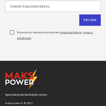
Prijavom na newsletter prihvaćam
uvjete korištenja
i
izjavu o
privatnosti
.
Specijalizirani baterijski centar
makspower.hr © 2022.