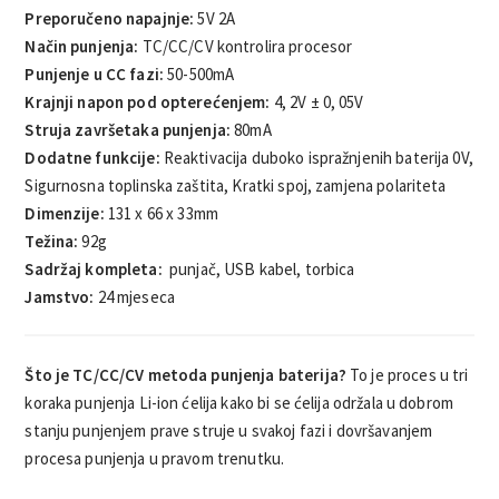
Preporučeno napajnje:
5V 2A
Način punjenja:
TC/CC/CV kontrolira procesor
Punjenje u CC fazi:
50-500mA
Krajnji napon pod opterećenjem:
4, 2V ± 0, 05V
Struja završetaka punjenja:
80mA
Dodatne funkcije:
Reaktivacija duboko ispražnjenih baterija 0V,
Sigurnosna toplinska zaštita, Kratki spoj, zamjena polariteta
Dimenzije:
131 x 66 x 33mm
Težina:
92g
Sadržaj kompleta:
punjač, USB kabel, torbica
Jamstvo:
24 mjeseca
Što je TC/CC/CV metoda punjenja baterija?
To je proces u tri
koraka punjenja Li-ion ćelija kako bi se ćelija održala u dobrom
stanju punjenjem prave struje u svakoj fazi i dovršavanjem
procesa punjenja u pravom trenutku.