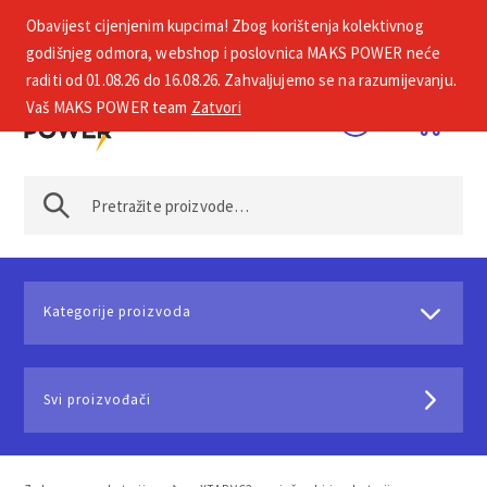
Obavijest cijenjenim kupcima! Zbog korištenja kolektivnog
+385 1 2002 575
godišnjeg odmora, webshop i poslovnica MAKS POWER neće
raditi od 01.08.26 do 16.08.26. Zahvaljujemo se na razumijevanju.
Vaš MAKS POWER team
Zatvori
Kategorije proizvoda
Svi proizvođači