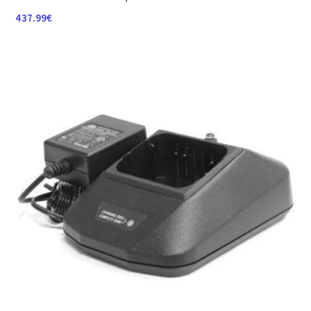
437.99
€