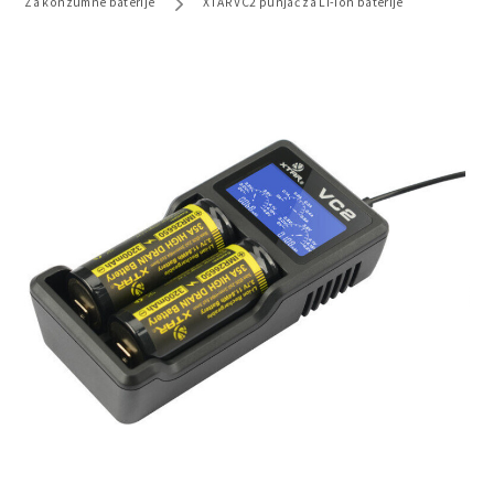
Za konzumne baterije
XTAR VC2 punjač za Li-ion baterije