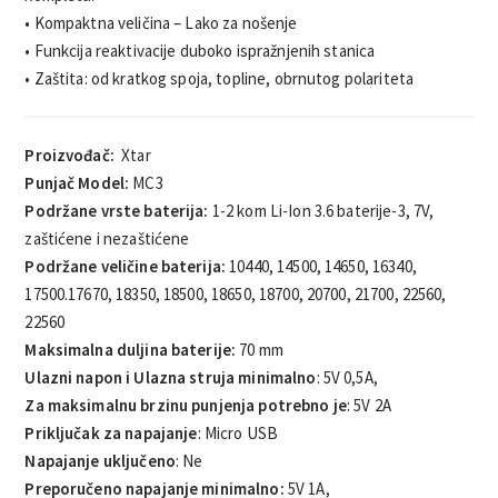
• Kompaktna veličina – Lako za nošenje
• Funkcija reaktivacije duboko ispražnjenih stanica
• Zaštita: od kratkog spoja, topline, obrnutog polariteta
Proizvođač:
Xtar
Punjač Model:
MC3
Podržane vrste baterija:
1-2 kom Li-Ion 3.6 baterije-3, 7V,
zaštićene i nezaštićene
Podržane veličine baterija:
10440, 14500, 14650, 16340,
17500.17670, 18350, 18500, 18650, 18700, 20700, 21700, 22560,
22560
Maksimalna duljina baterije:
70 mm
Ulazni napon i Ulazna struja minimalno
: 5V 0,5A,
Za maksimalnu brzinu punjenja potrebno je
: 5V 2A
Priključak za napajanje
: Micro USB
Napajanje uključeno
: Ne
Preporučeno napajanje minimalno:
5V 1A,