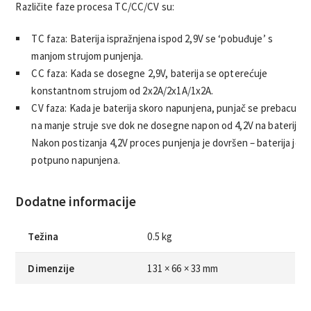
Različite faze procesa TC/CC/CV su:
TC faza: Baterija ispražnjena ispod 2,9V se ‘pobuđuje’ s
manjom strujom punjenja.
CC faza: Kada se dosegne 2,9V, baterija se opterećuje
konstantnom strujom od 2x2A/2x1A/1x2A.
CV faza: Kada je baterija skoro napunjena, punjač se prebacuje
na manje struje sve dok ne dosegne napon od 4,2V na bateriji.
Nakon postizanja 4,2V proces punjenja je dovršen – baterija je
potpuno napunjena.
Dodatne informacije
Težina
0.5 kg
Dimenzije
131 × 66 × 33 mm