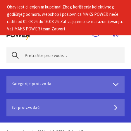
Obavijest cijenjenim kupcima! Zbog korištenja kolektivnog
+385 1 2002 575
godišnjeg odmora, webshop i poslovnica MAKS POWER neće
raditi od 01.08.26 do 16.08.26. Zahvaljujemo se na razumijevanju.
Vaš MAKS POWER team
Zatvori
Kategorije proizvoda
Svi proizvođači