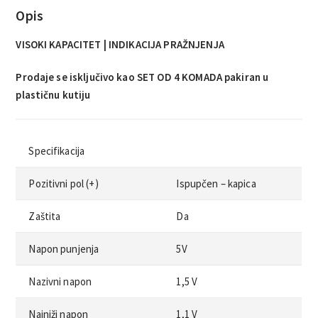
Opis
VISOKI KAPACITET | INDIKACIJA PRAŽNJENJA
Prodaje se isključivo kao SET OD 4 KOMADA pakiran u
plastičnu kutiju
Specifikacija
Pozitivni pol (+)
Ispupčen – kapica
Zaštita
Da
Napon punjenja
5V
Nazivni napon
1,5 V
Najniži napon
1,1 V