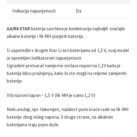
Indkacija napunjenosti
Da
AA/R6 XTAR
baterija savršena je kombinacija najboljih značajki
alkalne baterije i Ni-MH punjivih baterija.
U usporedbi s drugim Xtar Li-ion baterijama od 1,5 V, ovaj model
je opremljen indikatorom napunjenosti.
Ugrađeni pretvarač namjerno snižava napon na 1,1V kada je
baterija blizu pražnjenja, kako bi ste mogli na vrijeme zamijeniti
baterije.
Viši nazivni napon – 1,5 V (Ni-MH je samo 1,2 V)
Neki uređaji, npr. tlakomjeri, nažalost puno kraće rade na Ni-MH
baterije zbog nižeg napona. S druge strane, na alkalnim
baterijama traju puno duže.