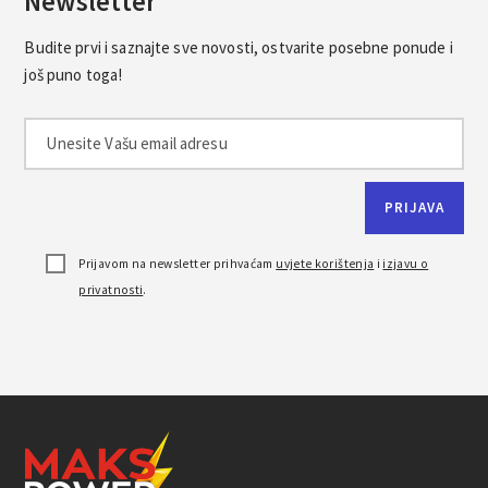
Newsletter
Budite prvi i saznajte sve novosti, ostvarite posebne ponude i
još puno toga!
Prijavom na newsletter prihvaćam
uvjete korištenja
i
izjavu o
privatnosti
.