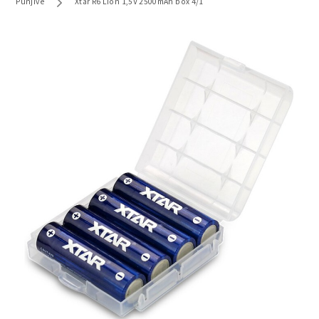
Punjive
Xtar R6 Lion 1,5V 2500mAh box 4/1