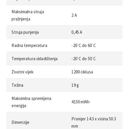
Maksimalna struja
2 A
pražnjenja
Struja punjenja
0,45 A
Radna temperatura
-20˙C do 60˙C
Temperatura skladištenja
-20˙C do 50˙C
Životni vijek
1200 ciklusa
Težina
19 g
Maksimlna spremljena
4150 mWh
energija
Promjer 14.3 x visina 50.3
Dimenzije
mm