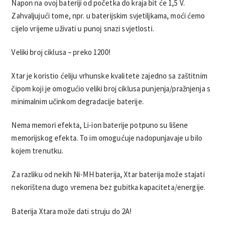
Napon na ovoj bateriji od početka do kraja bit će 1,5 V.
Zahvaljujući tome, npr. u baterijskim svjetiljkama, moći ćemo
cijelo vrijeme uživati u punoj snazi svjetlosti.
Veliki broj ciklusa – preko 1200!
Xtar je koristio ćeliju vrhunske kvalitete zajedno sa zaštitnim
čipom koji je omogućio veliki broj ciklusa punjenja/pražnjenja s
minimalnim učinkom degradacije baterije.
Nema memori efekta, Li-ion baterije potpuno su lišene
memorijskog efekta. To im omogućuje nadopunjavaje u bilo
kojem trenutku.
Za razliku od nekih Ni-MH baterija, Xtar baterija može stajati
nekorištena dugo vremena bez gubitka kapaciteta/energije.
Baterija Xtara može dati struju do 2A!