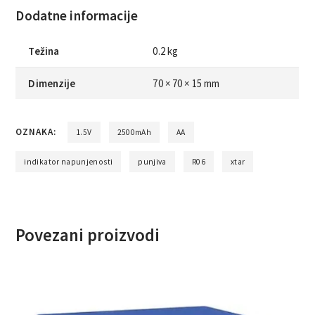
Dodatne informacije
Težina
0.2 kg
Dimenzije
70 × 70 × 15 mm
OZNAKA:
1.5V
2500mAh
AA
indikator napunjenosti
punjiva
R06
xtar
Povezani proizvodi