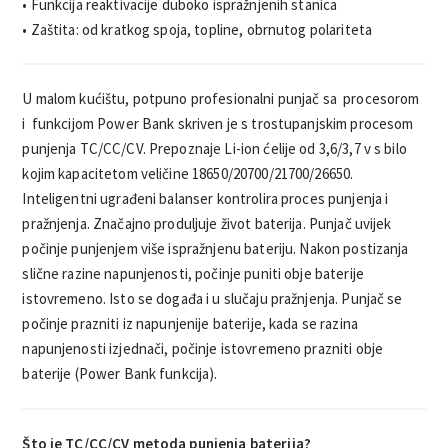
• Funkcija reaktivacije duboko ispražnjenih stanica
• Zaštita: od kratkog spoja, topline, obrnutog polariteta
U malom kućištu, potpuno profesionalni punjač sa procesorom
i funkcijom Power Bank skriven je s trostupanjskim procesom
punjenja TC/CC/CV. Prepoznaje Li-ion ćelije od 3,6/3,7 v s bilo
kojim kapacitetom veličine 18650/20700/21700/26650.
Inteligentni ugrađeni balanser kontrolira proces punjenja i
pražnjenja. Značajno produljuje život baterija. Punjač uvijek
počinje punjenjem više ispražnjenu bateriju. Nakon postizanja
slične razine napunjenosti, počinje puniti obje baterije
istovremeno. Isto se događa i u slučaju pražnjenja. Punjač se
počinje prazniti iz napunjenije baterije, kada se razina
napunjenosti izjednači, počinje istovremeno prazniti obje
baterije (Power Bank funkcija).
Što je TC/CC/CV metoda punjenja baterija?