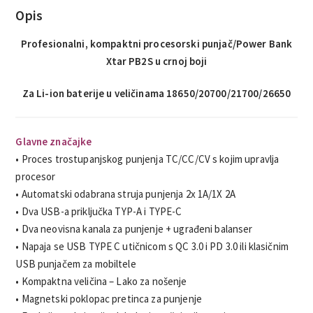
Opis
Profesionalni, kompaktni procesorski punjač/Power Bank
Xtar PB2S u crnoj boji
Za Li-ion baterije u veličinama 18650/20700/21700/26650
Glavne značajke
• Proces trostupanjskog punjenja TC/CC/CV s kojim upravlja
procesor
• Automatski odabrana struja punjenja 2x 1A/1X 2A
• Dva USB-a priključka TYP-A i TYPE-C
• Dva neovisna kanala za punjenje + ugrađeni balanser
• Napaja se USB TYPE C utičnicom s QC 3.0 i PD 3.0 ili klasičnim
USB punjačem za mobiltele
• Kompaktna veličina – Lako za nošenje
• Magnetski poklopac pretinca za punjenje