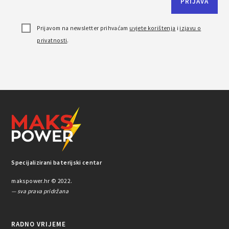
Prijavom na newsletter prihvaćam
uvjete korištenja
i
izjavu o
privatnosti
.
Specijalizirani baterijski centar
makspower.hr © 2022.
— sva prava pridržana
RADNO VRIJEME