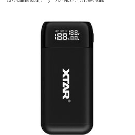
Za konzumne baterije
XTAR PB2S Punjač i powerbank