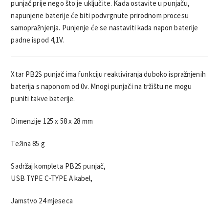
punjač prije nego što je uključite. Kada ostavite u punjaču,
napunjene baterije će biti podvrgnute prirodnom procesu
samopražnjenja. Punjenje će se nastaviti kada napon baterije
padne ispod 4,1V.
Xtar PB2S punjač ima funkciju reaktiviranja duboko ispražnjenih
baterija s naponom od 0v. Mnogi punjači na tržištu ne mogu
puniti takve baterije.
Dimenzije 125 x 58 x 28 mm
Težina 85 g
Sadržaj kompleta PB2S punjač,
USB TYPE C-TYPE A kabel,
Jamstvo 24 mjeseca