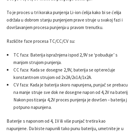
To je proces u tri koraka punjenja Li-ion ćelija kako bi se ćelija
održala u dobrom stanju punjenjem prave struje u svakoj fazi i
dovršavanjem procesa punjenja u pravom trenutku.
Različite faze procesa TC/CC/CV su:
TC faza: Baterija ispražnjena ispod 2,9V se ‘pobuđuje’ s
manjom strujom punjenja.
CC faza: Kada se dosegne 2,9V, baterija se opterećuje
konstantnom strujom od 2x2A/2x1A/1x2A.
CV faza: Kada je baterija skoro napunjena, punjač se prebacuje
na manje struje sve dok ne dosegne napon od 4,2V na bateriji.
Nakon postizanja 4,2V proces punjenja je dovršen – baterija je
potpuno napunjena.
Baterije s naponom od 4, 1V ili više punjač tretira kao
napunjene. Da biste napunili tako punu bateriju, umetnite je u