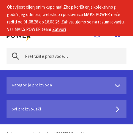
Obavijest cijenjenim kupcima! Zbog korištenja kolektivnog
+385 1 2002 575
godišnjeg odmora, webshop i poslovnica MAKS POWER neće
raditi od 01.08.26 do 16.08.26. Zahvaljujemo se na razumijevanju.
Vaš MAKS POWER team
Zatvori
Kategorije proizvoda
Svi proizvođači