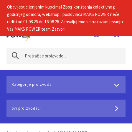
Obavijest cijenjenim kupcima! Zbog korištenja kolektivnog
+385 1 2002 575
godišnjeg odmora, webshop i poslovnica MAKS POWER neće
raditi od 01.08.26 do 16.08.26. Zahvaljujemo se na razumijevanju.
Vaš MAKS POWER team
Zatvori
Kategorije proizvoda
Svi proizvođači