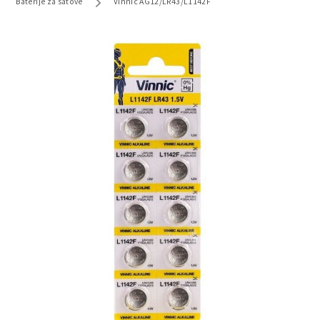
Baterije za satove
Vinnic AG12/LR43/L1142F