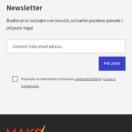
Newsletter
Budite prvi i saznajte sve novosti, ostvarite posebne ponude i
još puno toga!
Prijavom na newsletter prihvaćam
uvjete korištenja
i
izjavu o
privatnosti
.