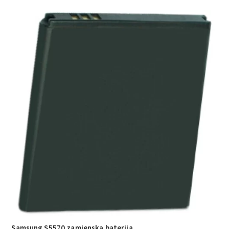
Samsung S5570 zamjenska baterija