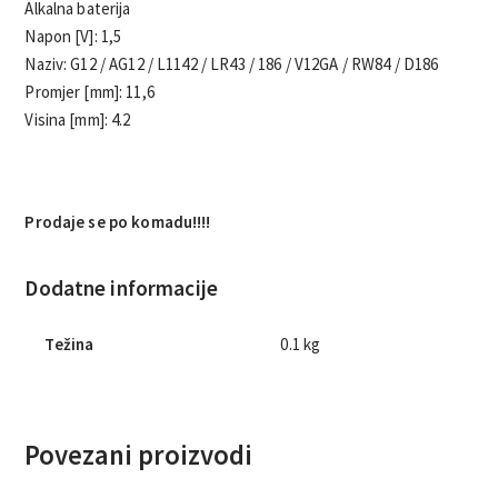
Alkalna baterija
Napon [V]: 1,5
Naziv: G12 / AG12 / L1142 / LR43 / 186 / V12GA / RW84 / D186
Promjer [mm]: 11,6
Visina [mm]: 4.2
Prodaje se po komadu!!!!
Dodatne informacije
Težina
0.1 kg
Povezani proizvodi