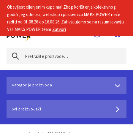
Obavijest cijenjenim kupcima! Zbog korištenja kolektivnog
+385 1 2002 575
godišnjeg odmora, webshop i poslovnica MAKS POWER neće
raditi od 01.08.26 do 16.08.26. Zahvaljujemo se na razumijevanju.
Vaš MAKS POWER team
Zatvori
Kategorije proizvoda
Svi proizvođači