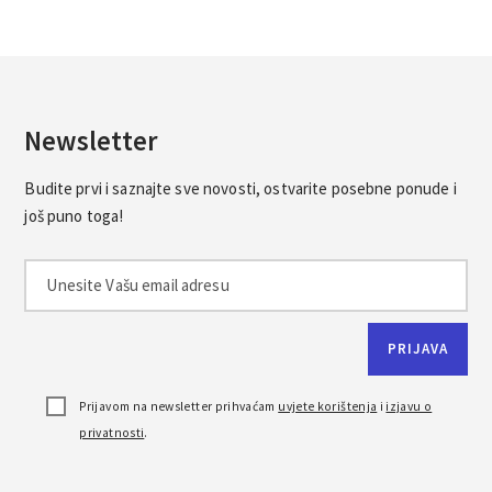
Newsletter
Budite prvi i saznajte sve novosti, ostvarite posebne ponude i
još puno toga!
Prijavom na newsletter prihvaćam
uvjete korištenja
i
izjavu o
privatnosti
.