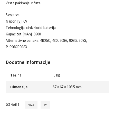
Vrsta pakiranja: rifuza
Svojstva
Napon [V]: 6V
Tehnologija: cink klorid baterija
Kapacitet [mAh]: 8500
Alternativne oznake: 4R25C, 430, 908A, 908G, 908S,
PJ996GP908X
Dodatne informacije
Težina
.5 kg
Dimenzije
67 × 67 × 108.5 mm
OZNAKE:
4R25
6V