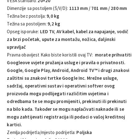
VESA standard:
20×20
Dimenzije sa postoljem (Š/V/D):
1113 mm / 701 mm / 280 mm
Težina bez postolja:
9,0 kg
Težina sa postoljem:
9,2 kg
Opseg isporuke:
LED TV, AV kabel, kabel za napajanje, vodič
za brzi početak, upute za montažu, nožica, daljinski
upravljač
Pravna obavijest Kako biste koristili ovaj TV:
morate prihvatiti
Googleove uvjete pružanja usluge i pravila o privatnosti.
Google, Google Play, Android, Android TV™ i drugi znakovi
zaštitni su znakovi tvrtke Google Inc. Mrežne usluge,
sadržaj, operativni sustav i operativni softver ovog
proizvoda mogu podlijegati različitim uvjetima i
odredbama te se mogu promijeniti, prekinuti ili prekinuti
na bilo kada. Također se mogu naplaćivati ​​naknade ili se
mogu zahtijevati registracija ili podaci o vašoj kreditnoj
kartici.
Zemlja podrijetla/mjesto podrijetla:
Poljska