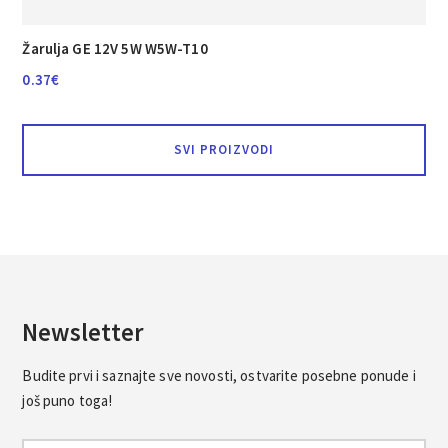
Žarulja GE 12V 5W W5W-T10
0.37
€
SVI PROIZVODI
Newsletter
Budite prvi i saznajte sve novosti, ostvarite posebne ponude i
još puno toga!