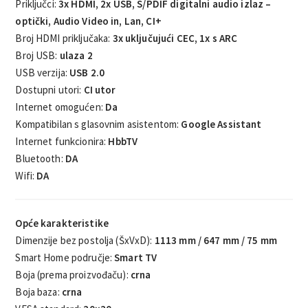
Priključci:
3x HDMI, 2x USB, S/PDIF digitalni audio izlaz –
optički, Audio Video in, Lan, CI+
Broj HDMI priključaka:
3x uključujući CEC, 1x s ARC
Broj USB:
ulaza 2
USB verzija:
USB 2.0
Dostupni utori:
CI utor
Internet omogućen:
Da
Kompatibilan s glasovnim asistentom:
Google Assistant
Internet funkcionira:
HbbTV
Bluetooth:
DA
Wifi:
DA
Opće karakteristike
Dimenzije bez postolja (ŠxVxD):
1113 mm / 647 mm / 75 mm
Smart Home područje:
Smart TV
Boja (prema proizvođaču):
crna
Boja baza:
crna