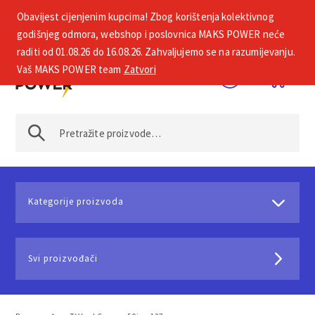
Obavijest cijenjenim kupcima! Zbog korištenja kolektivnog
+385 1 2002 575
godišnjeg odmora, webshop i poslovnica MAKS POWER neće
raditi od 01.08.26 do 16.08.26. Zahvaljujemo se na razumijevanju.
Vaš MAKS POWER team
Zatvori
Kategorije proizvoda
Svi proizvođači