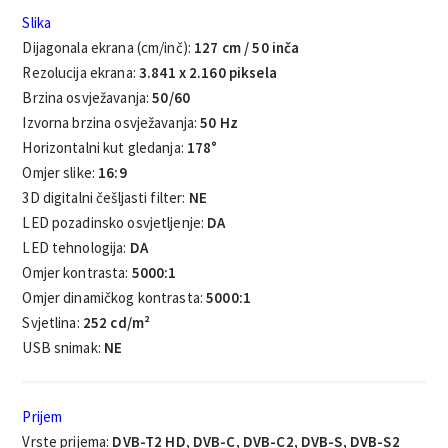
Slika
Dijagonala ekrana (cm/inč):
127 cm / 50 inča
Rezolucija ekrana:
3.841 x 2.160 piksela
Brzina osvježavanja:
50/60
Izvorna brzina osvježavanja:
50 Hz
Horizontalni kut gledanja:
178°
Omjer slike:
16:9
3D digitalni češljasti filter:
NE
LED pozadinsko osvjetljenje:
DA
LED tehnologija:
DA
Omjer kontrasta:
5000:1
Omjer dinamičkog kontrasta:
5000:1
Svjetlina:
252 cd/m²
USB snimak:
NE
Prijem
Vrste prijema:
DVB-T2 HD, DVB-C, DVB-C2, DVB-S, DVB-S2