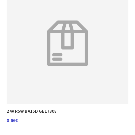
37.16€
24V R5W BA15D GE17308
0.66
€