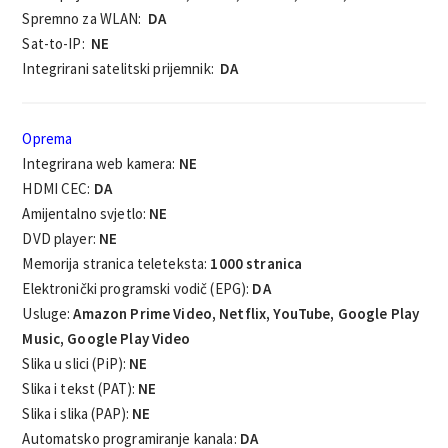
Spremno za WLAN:
DA
Sat-to-IP:
NE
Integrirani satelitski prijemnik:
DA
Oprema
Integrirana web kamera:
NE
HDMI CEC:
DA
Amijentalno svjetlo:
NE
DVD player:
NE
Memorija stranica teleteksta:
1000 stranica
Elektronički programski vodič (EPG):
DA
Usluge:
Amazon Prime Video, Netflix, YouTube, Google Play
Music, Google Play Video
Slika u slici (PiP):
NE
Slika i tekst (PAT):
NE
Slika i slika (PAP):
NE
Automatsko programiranje kanala:
DA