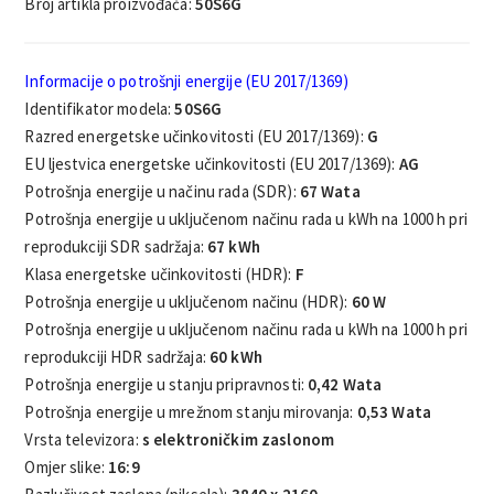
Broj artikla proizvođača:
50S6G
Informacije o potrošnji energije (EU 2017/1369)
Identifikator modela:
50S6G
Razred energetske učinkovitosti (EU 2017/1369):
G
EU ljestvica energetske učinkovitosti (EU 2017/1369):
AG
Potrošnja energije u načinu rada (SDR):
67 Wata
Potrošnja energije u uključenom načinu rada u kWh na 1000 h pri
reprodukciji SDR sadržaja:
67 kWh
Klasa energetske učinkovitosti (HDR):
F
Potrošnja energije u uključenom načinu (HDR):
60 W
Potrošnja energije u uključenom načinu rada u kWh na 1000 h pri
reprodukciji HDR sadržaja:
60 kWh
Potrošnja energije u stanju pripravnosti:
0,42 Wata
Potrošnja energije u mrežnom stanju mirovanja:
0,53 Wata
Vrsta televizora:
s elektroničkim zaslonom
Omjer slike:
16:9