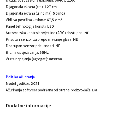
Razlučivost zaslona (piksela):
3840 x 2160
Dijagonala ekrana (cm):
127 cm
Dijagonala ekrana (u inčima):
50 inča
Vidljiva površina zaslona:
67,5 dm²
Panel tehnologija koristi:
LED
Automatska kontrola svjetline (ABC) dostupna:
NE
Prisutan senzor za prepoznavanje glasa:
NE
Dostupan senzor prisutnosti: NE
Brzina osvježavanja:
50Hz
Vrsta napajanja (agregat):
Interno
Politika ažuriranja
Model godište:
2021
Ažuriranja softvera podržana od strane proizvođača:
Da
Dodatne informacije