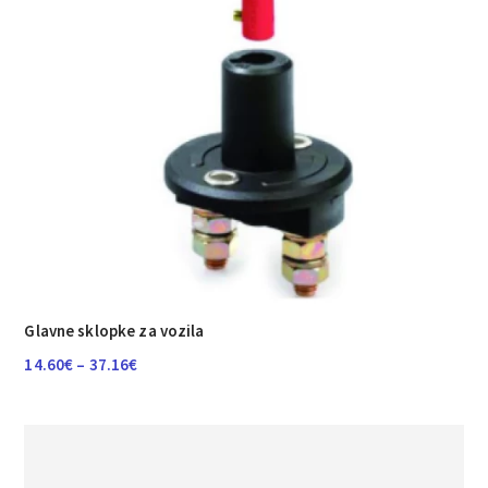
Glavne sklopke za vozila
Raspon
14.60
€
–
37.16
€
cijena:
od
14.60€
do