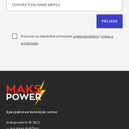
Prijavom na newsletter prihvaćam
uvjete korištenja
i
izjavu o
privatnosti
.
Specijalizirani baterijski centar
makspower.hr © 2022.
— sva prava pridržana