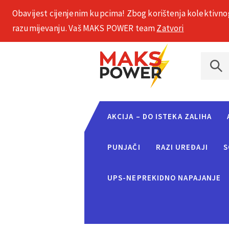
Obavijest cijenjenim kupcima! Zbog korištenja kolektivno
+385 1 2002 575
razumijevanju. Vaš MAKS POWER team
Zatvori
AKCIJA – DO ISTEKA ZALIHA
PUNJAČI
RAZI UREĐAJI
S
UPS-NEPREKIDNO NAPAJANJE