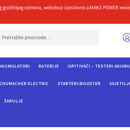
g godišnjeg odmora, webshop i poslovnica MAKS POWER neće rad
O nama
Č
AKUMULATORI
BATERIJE
ISPITIVAČI – TESTERI AKUM
CHUMACHER ELECTRIC
STARTERI/BOOSTER
SVJETILJ
ŽARULJE