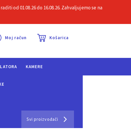
iti od 01.08.26 do 16.08.26. Zahvaljujemo se na
esta pitanja
Kontakt
Moj račun
Košarica
ULATORA
KAMERE
KE
Svi proizvođači