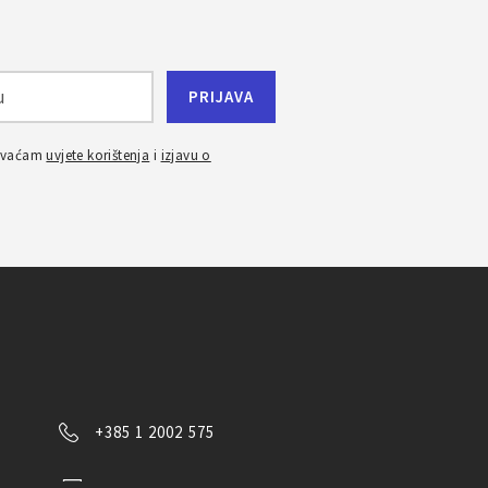
ihvaćam
uvjete korištenja
i
izjavu o
+385 1 2002 575