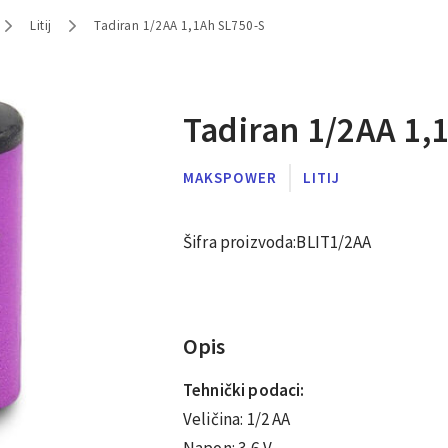
Litij
Tadiran 1/2AA 1,1Ah SL750-S
Tadiran 1/2AA 1,
MAKSPOWER
LITIJ
Šifra proizvoda:
BLIT1/2AA
Opis
Tehnički podaci:
Veličina: 1/2 AA
Napon: 3,6 V