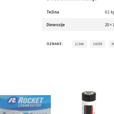
Težina
0.1 k
Dimenzije
20 ×
OZNAKE:
1/2AA
14250
li