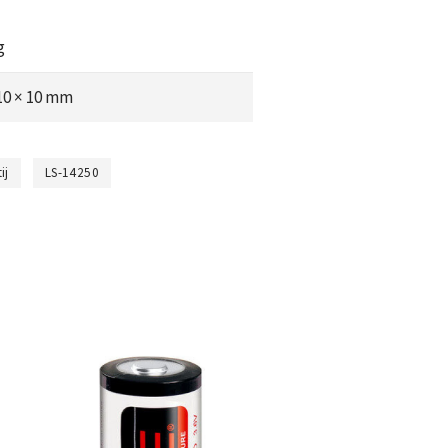
g
 10 × 10 mm
tij
LS-14250