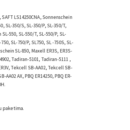
, SAFT LS14250CNA, Sonnenschein
0, SL-350/S, SL-350/P, SL-350/T,
 SL-550, SL-550/T, SL-550/P, SL-
750, SL-750/P, SL750, SL -750S, SL-
schein SL-850, Maxell ER3S, ER3S-
4902, Tadiran-5101, Tadiran-5111 ,
ER3V, Tekcell SB-AA02, Tekcell SB-
 SB-AA02 AX, PBQ ER14250, PBQ ER-
0H.
 u paketima.