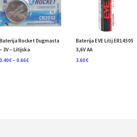
Baterija Rocket Dugmasta
Baterija EVE Litij ER14505
– 3V – Litijska
3,6V AA
Raspon
0.40
€
–
0.66
€
3.60
€
cijena:
od
0.40€
do
0.66€