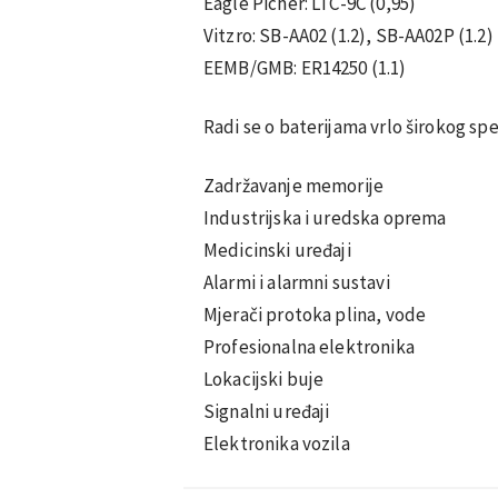
Eagle Picher: LTC-9C (0,95)
Vitzro: SB-AA02 (1.2), SB-AA02P (1.2)
EEMB/GMB: ER14250 (1.1)
Radi se o baterijama vrlo širokog spe
Zadržavanje memorije
Industrijska i uredska oprema
Medicinski uređaji
Alarmi i alarmni sustavi
Mjerači protoka plina, vode
Profesionalna elektronika
Lokacijski buje
Signalni uređaji
Elektronika vozila