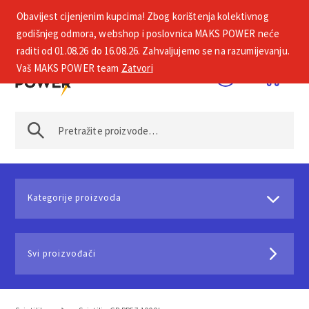
Obavijest cijenjenim kupcima! Zbog korištenja kolektivnog
+385 1 2002 575
godišnjeg odmora, webshop i poslovnica MAKS POWER neće
raditi od 01.08.26 do 16.08.26. Zahvaljujemo se na razumijevanju.
Vaš MAKS POWER team
Zatvori
Kategorije proizvoda
Svi proizvođači