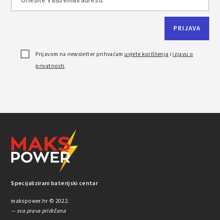
Prijavom na newsletter prihvaćam
uvjete korištenja
i
izjavu o
privatnosti
.
Specijalizirani baterijski centar
makspower.hr © 2022.
— sva prava pridržana