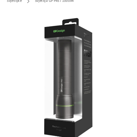
Svjetiljke
Svjetilja GP PR57 1000lm