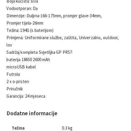
Boja kućišta: siva
Vodootporan: Da
Dimenzije: Duljina-166-175mm, promjer glave-34mm,
Promjer tijela-26mm
Težina: 194G (s baterijom)
Primjena: Uniformirane službe, zaštita, Univerzalno, outdoor,
lov
Sadržaj kompleta Svjetiljka GP PR57:
baterija 18650 2600 mAh
microUSB kabel
Futrola
2 x o-prsten
Priručnik
Garancija: 24 mjeseca
Dodatne informacije
Težina
0.3 kg