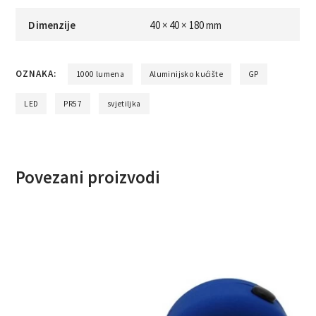
Dimenzije
40 × 40 × 180 mm
OZNAKA:
1000 lumena
Aluminijsko kućište
GP
LED
PR57
svjetiljka
Povezani proizvodi