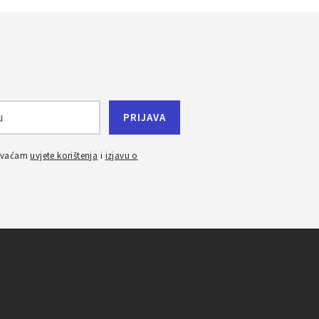
ihvaćam
uvjete korištenja
i
izjavu o