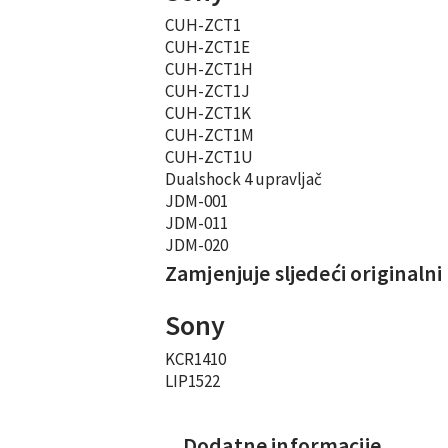
CUH-ZCT1
CUH-ZCT1E
CUH-ZCT1H
CUH-ZCT1J
CUH-ZCT1K
CUH-ZCT1M
CUH-ZCT1U
Dualshock 4 upravljač
JDM-001
JDM-011
JDM-020
Zamjenjuje sljedeći originalni
Sony
KCR1410
LIP1522
Dodatne informacije