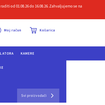
iti od 01.08.26 do 16.08.26. Zahvaljujemo se na
esta pitanja
Kontakt
Moj račun
Košarica
ULATORA
KAMERE
KE
Svi proizvođači