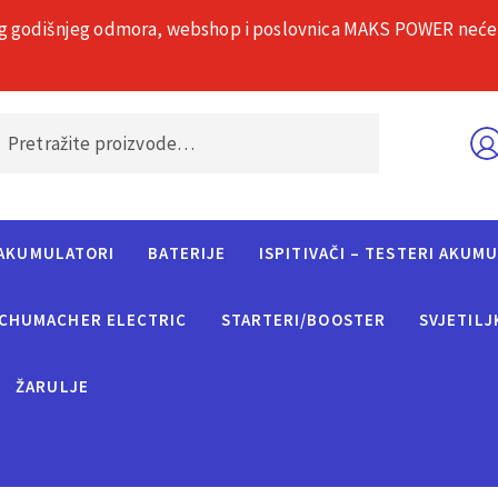
g godišnjeg odmora, webshop i poslovnica MAKS POWER neće rad
O nama
Č
AKUMULATORI
BATERIJE
ISPITIVAČI – TESTERI AKUM
CHUMACHER ELECTRIC
STARTERI/BOOSTER
SVJETILJ
ŽARULJE