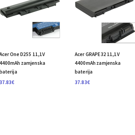
Acer One D255 11,1V
Acer GRAPE32 11,1V
4400mAh zamjenska
4400mAh zamjenska
baterija
baterija
37.83
€
37.83
€