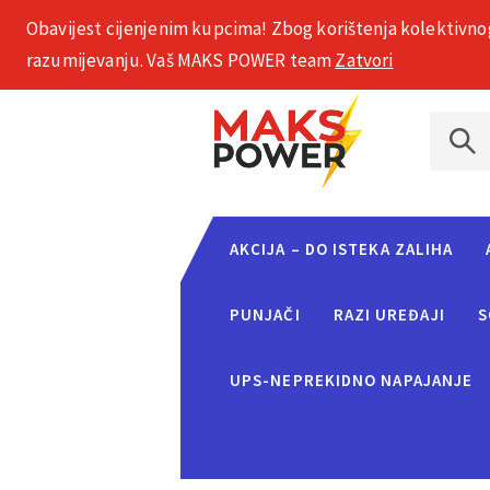
Obavijest cijenjenim kupcima! Zbog korištenja kolektivno
+385 1 2002 575
razumijevanju. Vaš MAKS POWER team
Zatvori
AKCIJA – DO ISTEKA ZALIHA
PUNJAČI
RAZI UREĐAJI
S
UPS-NEPREKIDNO NAPAJANJE