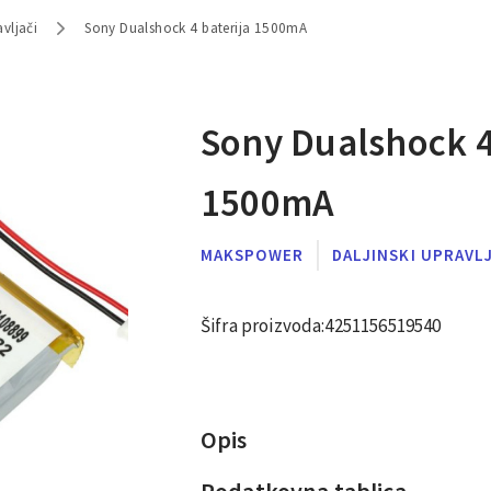
avljači
Sony Dualshock 4 baterija 1500mA
Sony Dualshock 4
1500mA
MAKSPOWER
DALJINSKI UPRAVL
Šifra proizvoda:
4251156519540
Opis
Podatkovna tablica