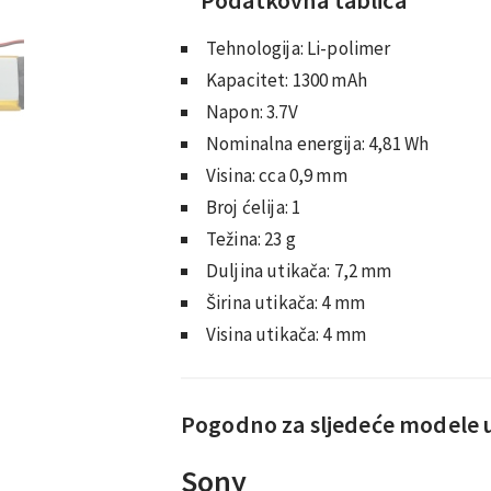
Tehnologija: Li-polimer
Kapacitet: 1300 mAh
Napon: 3.7V
Nominalna energija: 4,81 Wh
Visina: cca 0,9 mm
Broj ćelija: 1
Težina: 23 g
Duljina utikača: 7,2 mm
Širina utikača: 4 mm
Visina utikača: 4 mm
Pogodno za sljedeće modele 
Sony