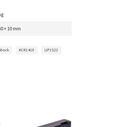
kg
 50 × 10 mm
shock
KCR1410
LIP1522