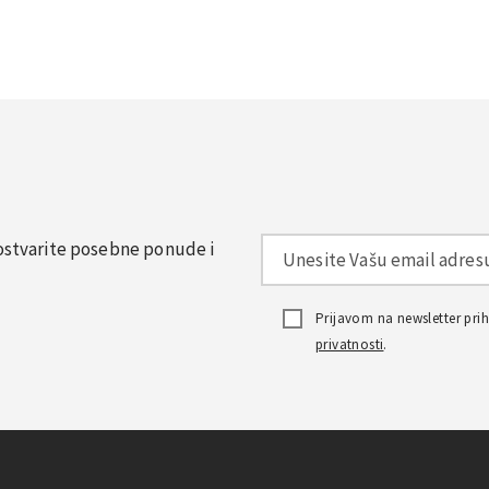
, ostvarite posebne ponude i
Prijavom na newsletter pr
privatnosti
.