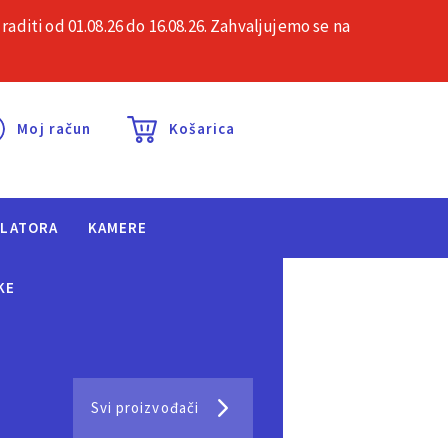
iti od 01.08.26 do 16.08.26. Zahvaljujemo se na
esta pitanja
Kontakt
Moj račun
Košarica
ULATORA
KAMERE
KE
Svi proizvođači