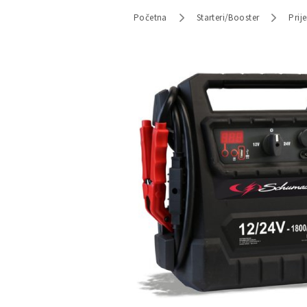
Početna
Starteri/Booster
Prij