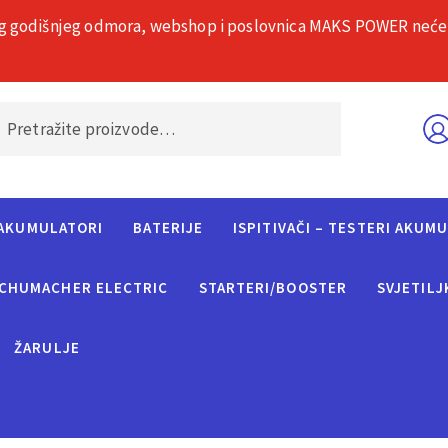
g godišnjeg odmora, webshop i poslovnica MAKS POWER neće rad
O nama
Č
AKUMULATORI
BATERIJE
ISPITIVAČI – TESTERI AKUM
CHUMACHER ELECTRIC
STARTERI/BOOSTER
SVJETILJ
ŽARULJE