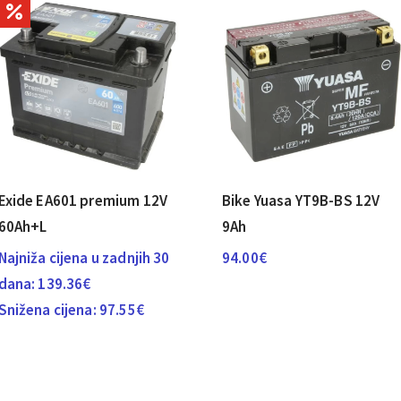
Exide EA601 premium 12V
Bike Yuasa YT9B-BS 12V
60Ah+L
9Ah
Najniža cijena u zadnjih 30
94.00
€
dana:
139.36
€
Snižena cijena:
97.55
€