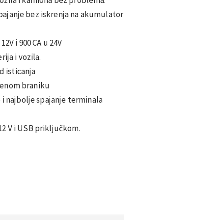
ajanje bez iskrenja na akumulator
 12V i 900 CA u 24V
ja i vozila.
d isticanja
menom braniku
 i najbolje spajanje terminala
2 V i USB priključkom.