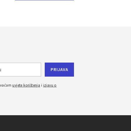
ihvaćam
uvjete korištenja
i
izjavu o