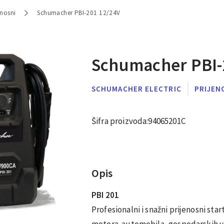
enosni
Schumacher PBI-201 12/24V
Schumacher PBI-
SCHUMACHER ELECTRIC
PRIJEN
Šifra proizvoda:
94065201C
Opis
PBI 201
Profesionalni i snažni prijenosni star
motora automobila, gospodarskih vo