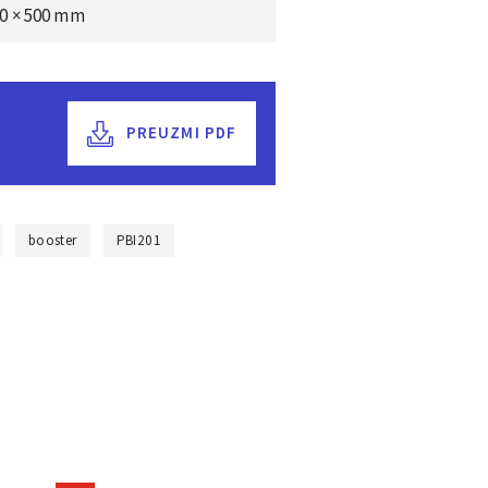
50 × 500 mm
PREUZMI PDF
booster
PBI201