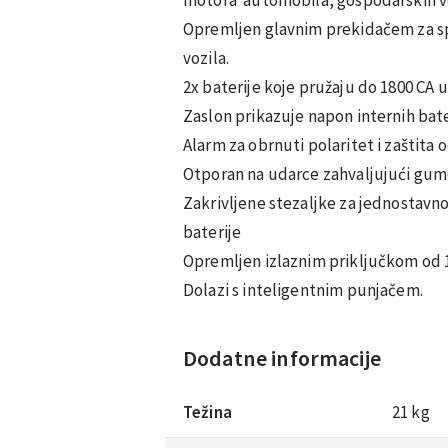
Opremljen glavnim prekidačem za sp
vozila.
2x baterije koje pružaju do 1800 CA u
Zaslon prikazuje napon internih bateri
Alarm za obrnuti polaritet i zaštita o
Otporan na udarce zahvaljujući gu
Zakrivljene stezaljke za jednostavno
baterije
Opremljen izlaznim priključkom od 1
Dolazi s inteligentnim punjačem.
Dodatne informacije
Težina
21 kg