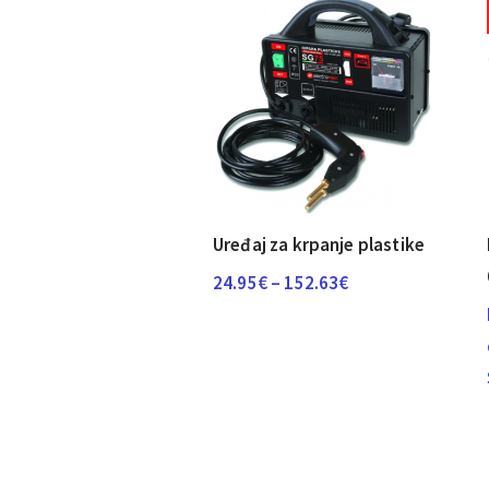
Uređaj za krpanje plastike
Raspon
24.95
€
–
152.63
€
cijena:
od
24.95€
do
152.63€