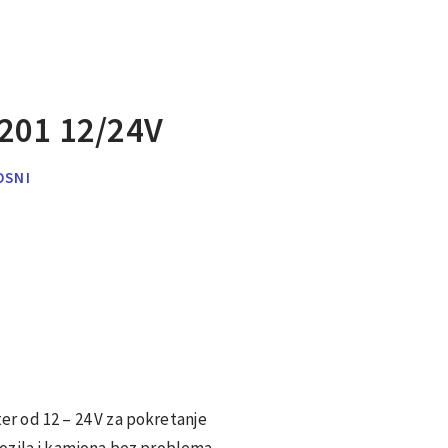
201 12/24V
OSNI
ter od 12 – 24 V za pokretanje
zila i kamiona bez problema.