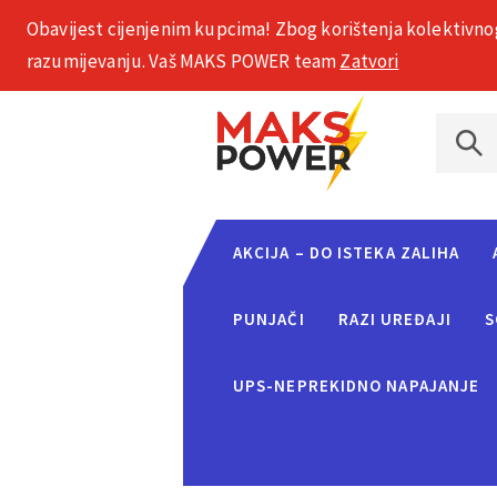
Obavijest cijenjenim kupcima! Zbog korištenja kolektivno
+385 1 2002 575
razumijevanju. Vaš MAKS POWER team
Zatvori
AKCIJA – DO ISTEKA ZALIHA
PUNJAČI
RAZI UREĐAJI
S
UPS-NEPREKIDNO NAPAJANJE