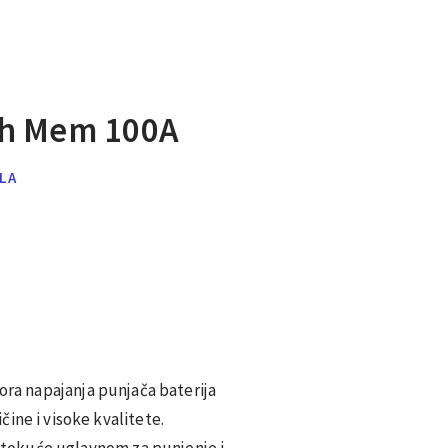
sh Mem 100A
ILA
vora napajanja punjača baterija
ine i visoke kvalitete.
 autokuće uglavnom za punjenje i