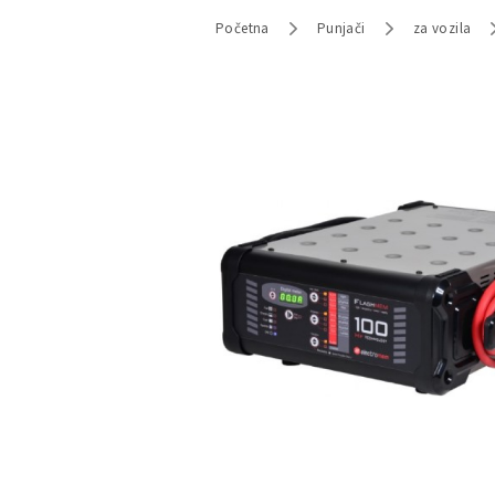
Početna
Punjači
za vozila