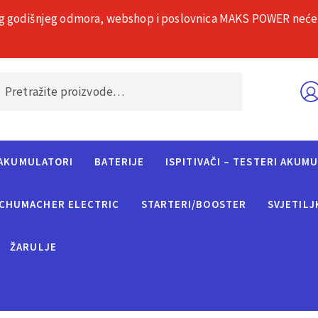
g godišnjeg odmora, webshop i poslovnica MAKS POWER neće rad
O nama
Č
AKUMULATORI
BATERIJE
ISPITIVAČI – TESTERI AKUM
CHUMACHER ELECTRIC
STARTERI/BOOSTER
SVJETILJ
ŽARULJE