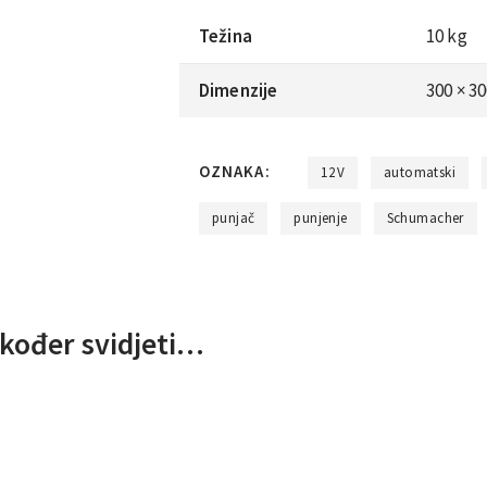
Težina
10 kg
Dimenzije
300 × 3
OZNAKA:
12V
automatski
punjač
punjenje
Schumacher
kođer svidjeti…