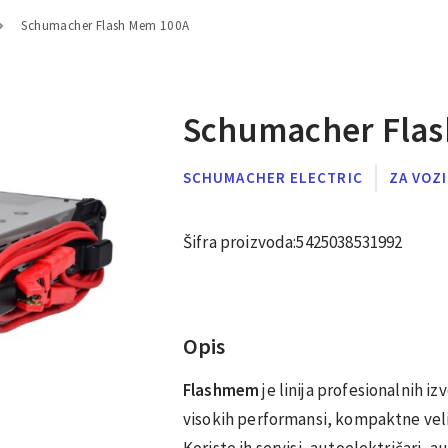
Schumacher Flash Mem 100A
Schumacher Fla
SCHUMACHER ELECTRIC
ZA VOZ
Šifra proizvoda:
5425038531992
Opis
Flashmem
je linija profesionalnih iz
visokih performansi, kompaktne velič
Koriste ih servisi, autoelektričari,