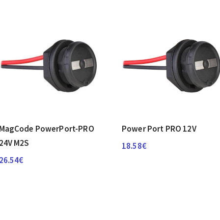
MagCode PowerPort-PRO
Power Port PRO 12V
24V M2S
18.58
€
26.54
€