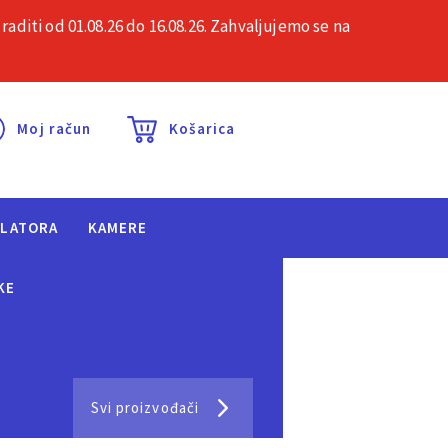
iti od 01.08.26 do 16.08.26. Zahvaljujemo se na
esta pitanja
Kontakt
Moj račun
Košarica
ULATORA
KAMERE
KE
Svi proizvođači