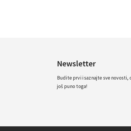
18.58€
Newsletter
Budite prvi i saznajte sve novosti
još puno toga!