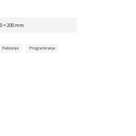
00 × 200 mm
Fleširanje
Programiranje