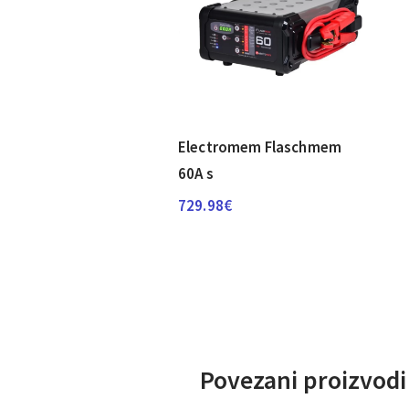
Electromem Flaschmem
60A s
729.98
€
Povezani proizvodi