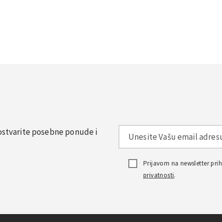
, ostvarite posebne ponude i
Prijavom na newsletter pr
privatnosti
.