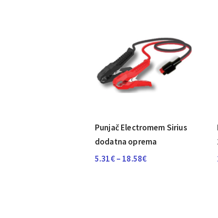
Punjač Electromem Sirius
dodatna oprema
Raspon
5.31
€
–
18.58
€
cijena:
od
5.31€
do