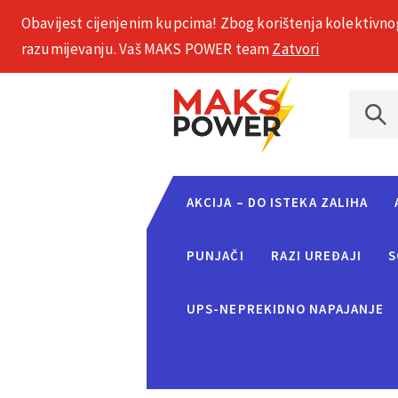
Obavijest cijenjenim kupcima! Zbog korištenja kolektivno
+385 1 2002 575
razumijevanju. Vaš MAKS POWER team
Zatvori
AKCIJA – DO ISTEKA ZALIHA
PUNJAČI
RAZI UREĐAJI
S
UPS-NEPREKIDNO NAPAJANJE