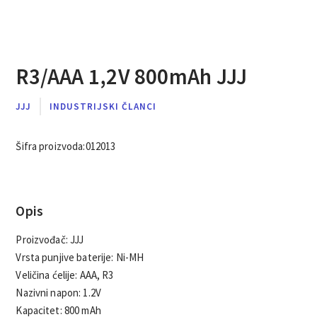
R3/AAA 1,2V 800mAh JJJ
JJJ
INDUSTRIJSKI ČLANCI
Šifra proizvoda:
012013
Opis
Proizvođač: JJJ
Vrsta punjive baterije: Ni-MH
Veličina ćelije: AAA, R3
Nazivni napon: 1.2V
Kapacitet: 800 mAh