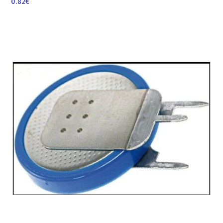
0.82
€