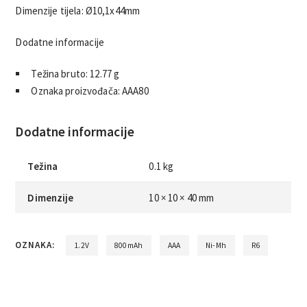
Dimenzije tijela: Ø10,1x44mm
Dodatne informacije
Težina bruto: 12.77 g
Oznaka proizvođača: AAA80
Dodatne informacije
Težina
0.1 kg
Dimenzije
10 × 10 × 40 mm
OZNAKA:
1.2V
800mAh
AAA
Ni-Mh
R6