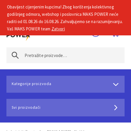
Obavijest cijenjenim kupcima! Zbog korištenja kolektivnog
+385 1 2002 575
godišnjeg odmora, webshop i poslovnica MAKS POWER neće
raditi od 01.08.26 do 16.08.26. Zahvaljujemo se na razumijevanju.
Vaš MAKS POWER team
Zatvori
Kategorije proizvoda
Svi proizvođači