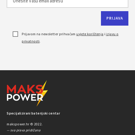
Prijavom na newsletter prihvaćam
uvjete korištenja
i
izjavu o
privatnosti
.
Specijalizirani baterijski centar
makspower.hr © 2022.
— sva prava pridržana