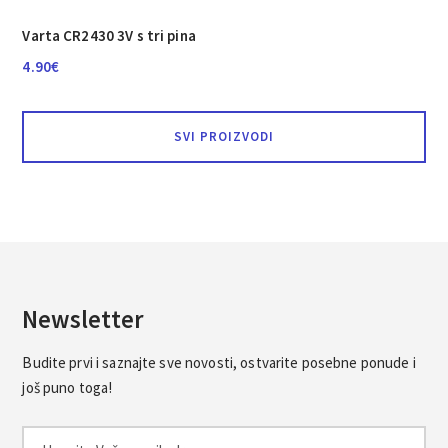
Varta CR2430 3V s tri pina
4.90
€
SVI PROIZVODI
Newsletter
Budite prvi i saznajte sve novosti, ostvarite posebne ponude i
još puno toga!