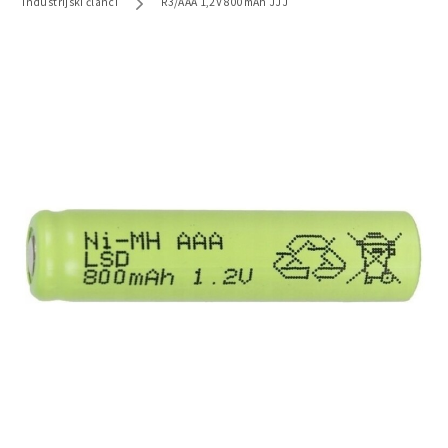
Industrijski članci
R3/AAA 1,2V 800mAh JJJ