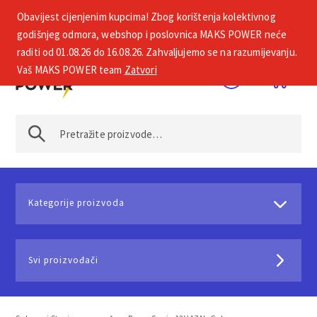
Obavijest cijenjenim kupcima! Zbog korištenja kolektivnog
+385 1 2002 575
godišnjeg odmora, webshop i poslovnica MAKS POWER neće
raditi od 01.08.26 do 16.08.26. Zahvaljujemo se na razumijevanju.
Vaš MAKS POWER team
Zatvori
Kategorije proizvoda
Svi proizvođači