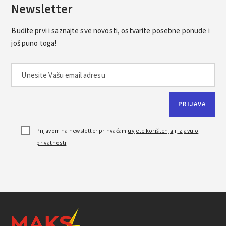
Newsletter
Budite prvi i saznajte sve novosti, ostvarite posebne ponude i
još puno toga!
Prijavom na newsletter prihvaćam
uvjete korištenja
i
izjavu o
privatnosti
.